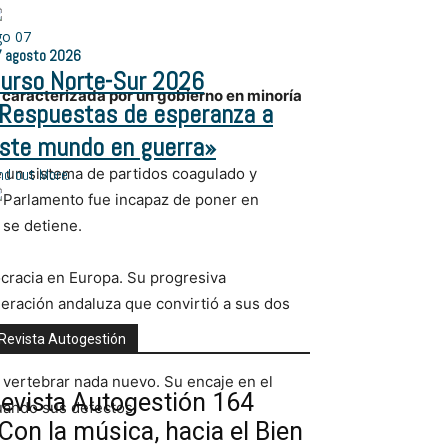
go
07
7
agosto
2026
urso Norte-Sur 2026
a caracterizada por un gobierno en minoría
Respuestas de esperanza a
ste mundo en guerra»
e un sistema de partidos coagulado y
nd out More
ro Parlamento fue incapaz de poner en
 se detiene.
ocracia en Europa. Su progresiva
deración andaluza que convirtió a sus dos
Revista Autogestión
 vertebrar nada nuevo. Su encaje en el
evista Autogestión 164
uando sus defectos.
Con la música, hacia el Bien