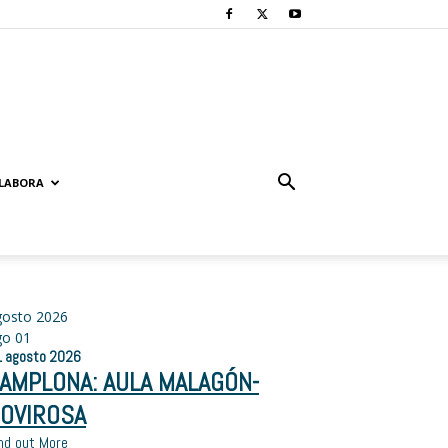
LABORA
gosto 2026
go
01
1
agosto
2026
AMPLONA: AULA MALAGÓN-
OVIROSA
nd out More