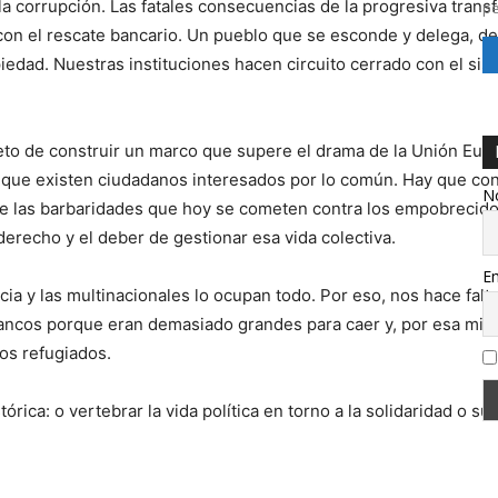
la corrupción. Las fatales consecuencias de la progresiva tran
pe
n el rescate bancario. Un pueblo que se esconde y delega, dej
iedad. Nuestras instituciones hacen circuito cerrado con el sist
reto de construir un marco que supere el drama de la Unión Eur
 que existen ciudadanos interesados por lo común. Hay que con
N
de las barbaridades que hoy se cometen contra los empobreci
erecho y el deber de gestionar esa vida colectiva.
Em
a y las multinacionales lo ocupan todo. Por eso, nos hace falta u
bancos porque eran demasiado grandes para caer y, por esa mis
los refugiados.
rica: o vertebrar la vida política en torno a la solidaridad o su