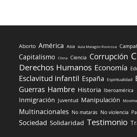
América
Aborto
Campaña
Asia
Aula Malagón Rovirosa
C
Corrupción
Capitalismo
Ciencia
China
Derechos Humanos
Economía
Ed
Esclavitud infantil
España
Espiritualidad
Guerras
Hambre
Historia
Iberoamérica
Inmigración
Manipulación
Juventud
Movimie
Multinacionales
No matarás
No violencia
Pa
Testimonio
Sociedad
Solidaridad
Tr