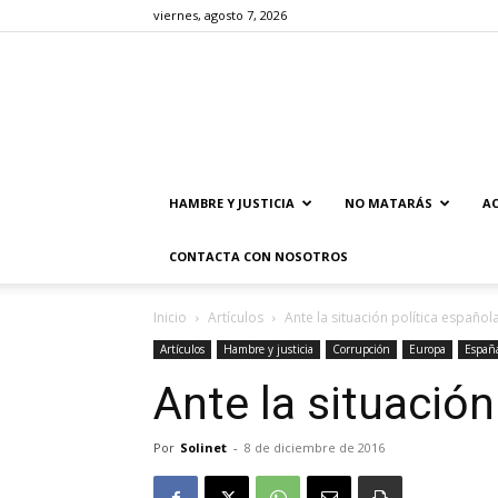
viernes, agosto 7, 2026
HAMBRE Y JUSTICIA
NO MATARÁS
AC
CONTACTA CON NOSOTROS
Inicio
Artículos
Ante la situación política español
Artículos
Hambre y justicia
Corrupción
Europa
Españ
Ante la situación
Por
Solinet
-
8 de diciembre de 2016