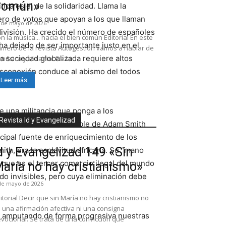
Común»
tica es el de la solidaridad. Llama la
ero de votos que apoyan a los que llaman
 de mayo de 2026
ivisión. Ha crecido el número de españoles
n la música... hacia el bien común Editorial En este
 ha dejado de ser importante justo en el
mero de la revista Autogestión vamos a hablar de
 sociedad globalizada requiere altos
 música y el canto. De la...
esconexión conduce al abismo del todos
Leer más
e una militancia que ponga a los
Revista Id y Evangelizad
olítico. La mano invisible de Adam Smith
incipal fuente de enriquecimiento de los
d y Evangelizad 149 «Sin
th, era la esclavitud africana. Su “mano
n, que es el tercer comercio ilegal del mundo
aría no hay cristianismo»
ndo invisibles, pero cuya eliminación debe
de mayo de 2026
itorial Decir que sin María no hay cristianismo no
 una afirmación afectiva ni una consigna
do amputando de forma progresiva nuestras
vocional. Se trata de una convicción que