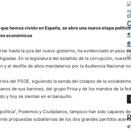
a
0
C
a que hemos vivido en España, se abre una nueva etapa polític
«
eres económicos
e
tar hasta la jura del nuevo gobierno, ha evidenciado el peso d
Fi
igiadas. En la legislatura del estallido de la corrupción, nuest
n y el desfile de altos mandatarios por la Audiencia Nacional no
crisis del PSOE, siguiendo la senda del colapso de la socialdem
manos de sus barones, del grupo Prisa y de los mandos de la fe
o y hoy se sientan en el banquillo.
va política”, Podemos y Ciudadanos, tampoco han sido capaces de
R
ente propuestas subalternas de los dos grandes partidos acent
«