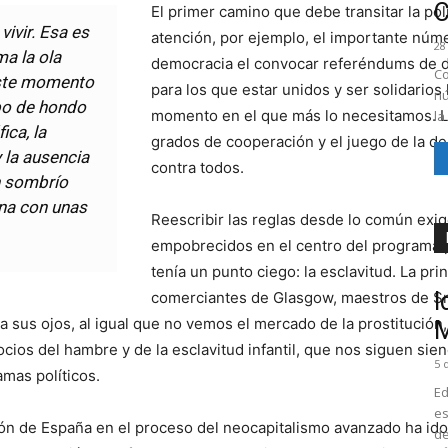
El primer camino que debe transitar la polí
vivir. Esa es
atención, por ejemplo, el importante núm
28
ma la ola
democracia el convocar referéndums de d
Co
este momento
para los que estar unidos y ser solidarios
nú
mbo de hondo
momento en el que más lo necesitamos. La
la
ica, la
grados de cooperación y el juego de la d
 la ausencia
contra todos.
n sombrío
na con unas
Reescribir las reglas desde lo común exig
empobrecidos en el centro del programa p
tenía un punto ciego: la esclavitud. La pr
I
comerciantes de Glasgow, maestros de Smi
le a sus ojos, al igual que no vemos el mercado de la prostitució
M
ocios del hambre y de la esclavitud infantil, que nos siguen sie
5 
amas políticos.
Ed
es
ción de España en el proceso del neocapitalismo avanzado ha i
de