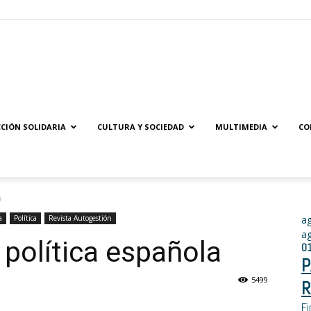
Solidaridad.net
CIÓN SOLIDARIA
CULTURA Y SOCIEDAD
MULTIMEDIA
CO
a
a
Política
Revista Autogestión
a
a
 política española
0
P
5499
R
Fi