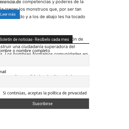
sferencia de competencias y poderes de la
rtenece al...
a crecer los monstruos que, por ser tan
Leer más
ema privado y a los de abajo les ha tocado
opea que se ha convertido en la fusión de
Boletín de noticias- Recíbelo cada mes
struir una ciudadanía superadora del
ombre o nombre completo
dos. Los hombres formamos comunidades en
ail
na cultura solidaria a la altura de los
ma razón podemos ser solidarios con África
Si continúas, aceptas la política de privacidad
birse al tren del populismo con parada en la