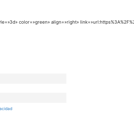
style=»3d» color=»green» align=»right» link=»url:https%3A%2F
vacidad