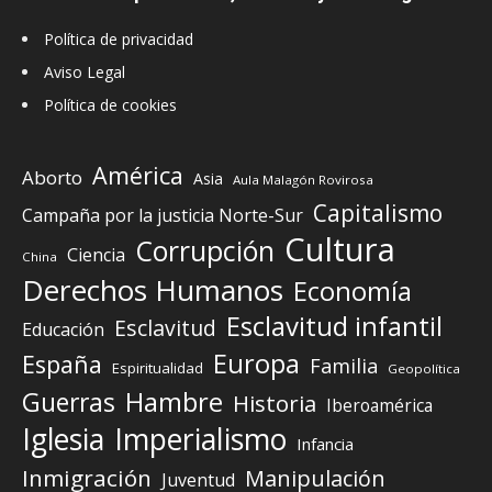
Política de privacidad
Aviso Legal
Política de cookies
América
Aborto
Asia
Aula Malagón Rovirosa
Capitalismo
Campaña por la justicia Norte-Sur
Cultura
Corrupción
Ciencia
China
Derechos Humanos
Economía
Esclavitud infantil
Esclavitud
Educación
Europa
España
Familia
Espiritualidad
Geopolítica
Guerras
Hambre
Historia
Iberoamérica
Iglesia
Imperialismo
Infancia
Inmigración
Manipulación
Juventud