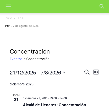
Inicio
Blog
Por
-
7 de agosto de 2026
Concentración
Eventos
Concentración
21/12/2025
 - 
7/8/2026
Eventos
Nave
Navegac
Buscar
Lista
de
Selecciona
de
la
diciembre 2025
vista
fecha.
búsqued
de
DOM
diciembre 21, 2025-13:00
-
14:00
21
y
Even
Alcalá de Henares: Concentración