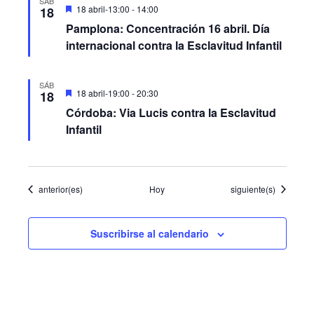
SÁB
Destacado
18 abril-13:00
-
14:00
18
Pamplona: Concentración 16 abril. Día
internacional contra la Esclavitud Infantil
SÁB
Destacado
18 abril-19:00
-
20:30
18
Córdoba: Via Lucis contra la Esclavitud
Infantil
Eventos
Eventos
anterior(es)
Hoy
siguiente(s)
Suscribirse al calendario