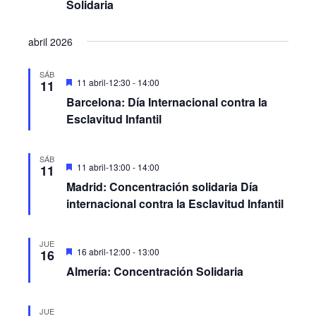
vistas
Solidaria
de
abril 2026
Eventos
SÁB
Destacado
11 abril-12:30
-
14:00
11
Barcelona: Día Internacional contra la
Esclavitud Infantil
SÁB
Destacado
11 abril-13:00
-
14:00
11
Madrid: Concentración solidaria Día
internacional contra la Esclavitud Infantil
JUE
Destacado
16 abril-12:00
-
13:00
16
Almería: Concentración Solidaria
JUE