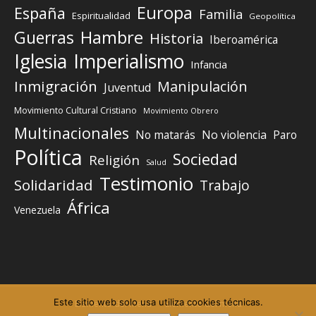
Europa
España
Familia
Espiritualidad
Geopolítica
Guerras
Hambre
Historia
Iberoamérica
Iglesia
Imperialismo
Infancia
Inmigración
Manipulación
Juventud
Movimiento Cultural Cristiano
Movimiento Obrero
Multinacionales
No matarás
No violencia
Paro
Política
Sociedad
Religión
Salud
Testimonio
Solidaridad
Trabajo
África
Venezuela
Este sitio web solo usa utiliza cookies técnicas.
Elemento del menú
Elemento del menú