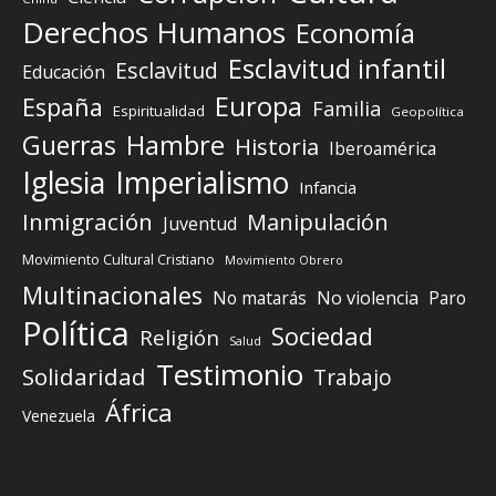
Derechos Humanos
Economía
Esclavitud infantil
Esclavitud
Educación
Europa
España
Familia
Espiritualidad
Geopolítica
Guerras
Hambre
Historia
Iberoamérica
Iglesia
Imperialismo
Infancia
Inmigración
Manipulación
Juventud
Movimiento Cultural Cristiano
Movimiento Obrero
Multinacionales
No matarás
No violencia
Paro
Política
Sociedad
Religión
Salud
Testimonio
Solidaridad
Trabajo
África
Venezuela