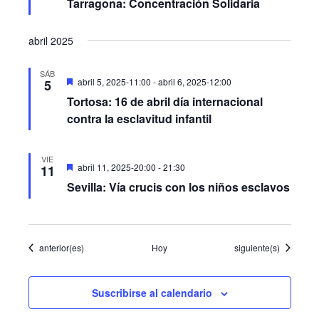
Tarragona: Concentración Solidaria
abril 2025
SÁB
Destacado
abril 5, 2025-11:00
-
abril 6, 2025-12:00
5
Tortosa: 16 de abril día internacional
contra la esclavitud infantil
VIE
Destacado
abril 11, 2025-20:00
-
21:30
11
Sevilla: Vía crucis con los niños esclavos
Eventos
Eventos
anterior(es)
Hoy
siguiente(s)
Suscribirse al calendario