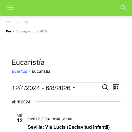
Inicio
Blog
Por
-
6 de agosto de 2026
Eucaristía
Eventos
Eucaristía
12/4/2024
 - 
6/8/2026
Eventos
Nave
Navegac
Buscar
Lista
de
Selecciona
de
la
abril 2024
vista
fecha.
búsqued
de
VIE
abril 12, 2024-18:30
-
21:00
12
y
Even
Sevilla: Vía Lucis (Esclavitud Infantil)