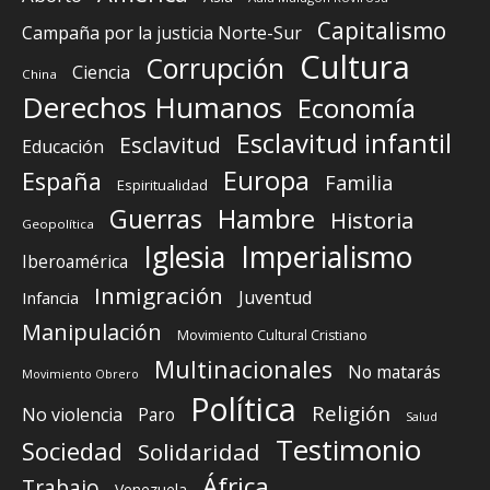
Capitalismo
Campaña por la justicia Norte-Sur
Cultura
Corrupción
Ciencia
China
Derechos Humanos
Economía
Esclavitud infantil
Esclavitud
Educación
Europa
España
Familia
Espiritualidad
Guerras
Hambre
Historia
Geopolítica
Iglesia
Imperialismo
Iberoamérica
Inmigración
Juventud
Infancia
Manipulación
Movimiento Cultural Cristiano
Multinacionales
No matarás
Movimiento Obrero
Política
Religión
No violencia
Paro
Salud
Testimonio
Sociedad
Solidaridad
África
Trabajo
Venezuela