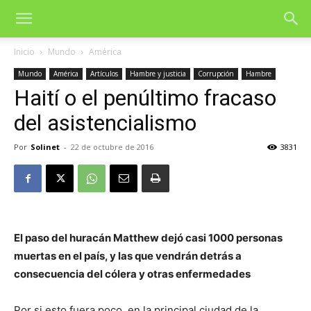
Inicio
Mundo
América
Mundo
América
Artículos
Hambre y justicia
Corrupción
Hambre
Haití o el penúltimo fracaso
del asistencialismo
Por
Solinet
-
22 de octubre de 2016
3831
El paso del huracán Matthew dejó casi 1000 personas
muertas en el país, y las que vendrán detrás a
consecuencia del cólera y otras enfermedades
Por si esto fuera poco, en la principal ciudad de la