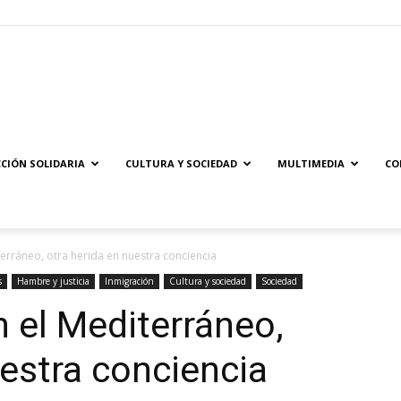
Solidaridad.net
CIÓN SOLIDARIA
CULTURA Y SOCIEDAD
MULTIMEDIA
CO
erráneo, otra herida en nuestra conciencia
s
Hambre y justicia
Inmigración
Cultura y sociedad
Sociedad
n el Mediterráneo,
uestra conciencia