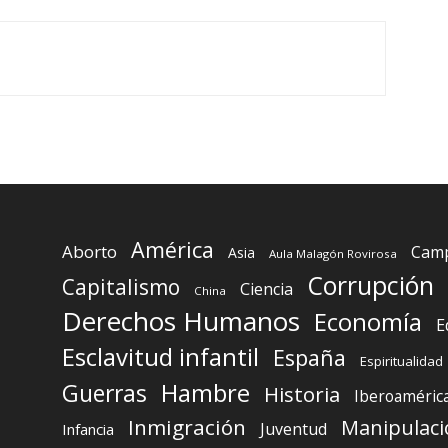
América
Aborto
Camp
Asia
Aula Malagón Rovirosa
Corrupción
Capitalismo
Ciencia
China
Derechos Humanos
Economía
E
Esclavitud infantil
España
Espiritualidad
Guerras
Hambre
Historia
Iberoaméric
Inmigración
Manipulaci
Juventud
Infancia