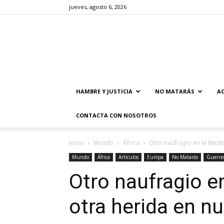
jueves, agosto 6, 2026
HAMBRE Y JUSTICIA
NO MATARÁS
AC
CONTACTA CON NOSOTROS
Inicio
Mundo
África
Otro naufragio en el Medit
Mundo
África
Artículos
Europa
No Matarás
Guerra
Otro naufragio e
otra herida en n