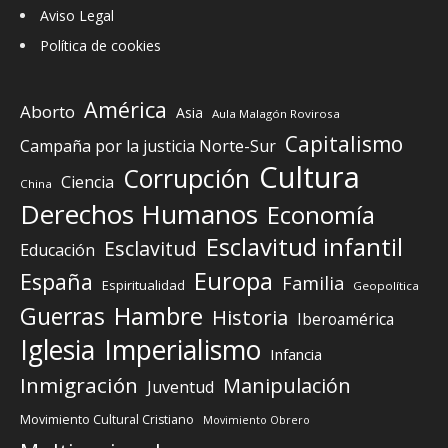
Aviso Legal
Política de cookies
América
Aborto
Asia
Aula Malagón Rovirosa
Capitalismo
Campaña por la justicia Norte-Sur
Cultura
Corrupción
Ciencia
China
Derechos Humanos
Economía
Esclavitud infantil
Esclavitud
Educación
Europa
España
Familia
Espiritualidad
Geopolítica
Guerras
Hambre
Historia
Iberoamérica
Iglesia
Imperialismo
Infancia
Inmigración
Manipulación
Juventud
Movimiento Cultural Cristiano
Movimiento Obrero