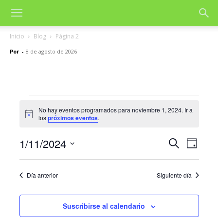
Inicio
Blog
Página 2
Por
-
8 de agosto de 2026
Eventos
No hay eventos programados para noviembre 1, 2024. Ir a
Aviso
los
próximos eventos
.
en
noviembre
1/11/2024
Nave
Navegac
Buscar
Día
de
Selecciona
1,
de
la
vista
Día anterior
Siguiente día
fecha.
2024
búsqued
de
y
Even
Suscribirse al calendario