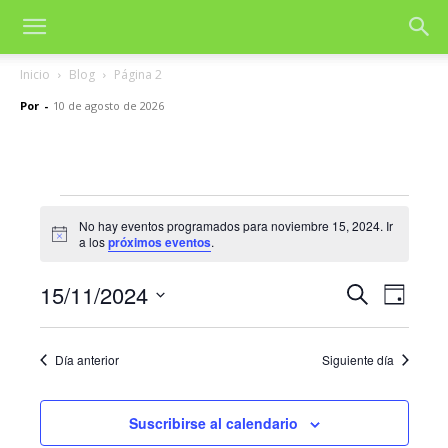
Inicio
Blog
Página 2
Por
-
10 de agosto de 2026
Eventos
No hay eventos programados para noviembre 15, 2024. Ir
Aviso
a los
próximos eventos
.
en
noviembre
15/11/2024
Nave
Navegac
Buscar
Día
de
Selecciona
15,
de
la
vista
Día anterior
Siguiente día
fecha.
2024
búsqued
de
y
Even
Suscribirse al calendario