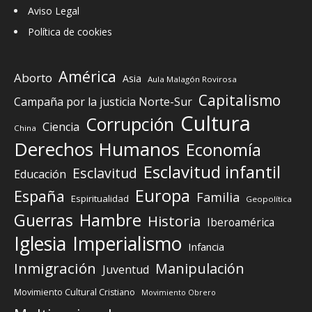
Aviso Legal
Política de cookies
América
Aborto
Asia
Aula Malagón Rovirosa
Capitalismo
Campaña por la justicia Norte-Sur
Cultura
Corrupción
Ciencia
China
Derechos Humanos
Economía
Esclavitud infantil
Esclavitud
Educación
Europa
España
Familia
Espiritualidad
Geopolítica
Guerras
Hambre
Historia
Iberoamérica
Iglesia
Imperialismo
Infancia
Inmigración
Manipulación
Juventud
Movimiento Cultural Cristiano
Movimiento Obrero