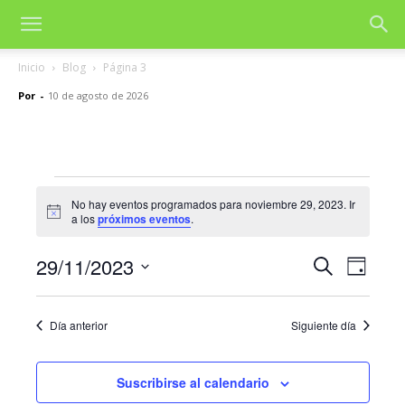
Inicio
Blog
Página 3
Por
-
10 de agosto de 2026
Eventos
No hay eventos programados para noviembre 29, 2023. Ir
Aviso
a los
próximos eventos
.
en
noviembre
29/11/2023
Nave
Navegac
Buscar
Día
de
Selecciona
29,
de
la
vista
Día anterior
Siguiente día
fecha.
2023
búsqued
de
y
Even
Suscribirse al calendario