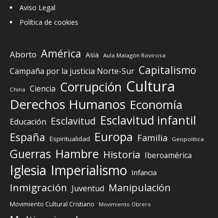
Aviso Legal
Política de cookies
América
Aborto
Asia
Aula Malagón Rovirosa
Capitalismo
Campaña por la justicia Norte-Sur
Cultura
Corrupción
Ciencia
China
Derechos Humanos
Economía
Esclavitud infantil
Esclavitud
Educación
Europa
España
Familia
Espiritualidad
Geopolítica
Guerras
Hambre
Historia
Iberoamérica
Iglesia
Imperialismo
Infancia
Inmigración
Manipulación
Juventud
Movimiento Cultural Cristiano
Movimiento Obrero