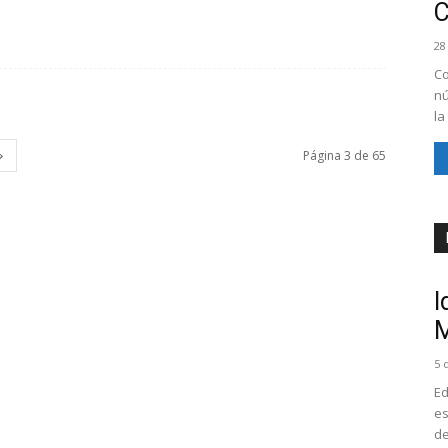
28
Co
nú
la
Página 3 de 65
I
M
5 
Ed
es
de