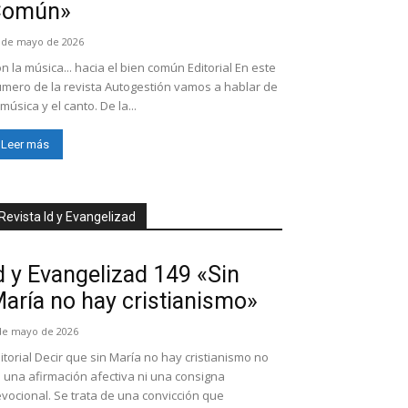
Común»
 de mayo de 2026
n la música... hacia el bien común Editorial En este
mero de la revista Autogestión vamos a hablar de
 música y el canto. De la...
Leer más
Revista Id y Evangelizad
d y Evangelizad 149 «Sin
aría no hay cristianismo»
de mayo de 2026
itorial Decir que sin María no hay cristianismo no
 una afirmación afectiva ni una consigna
vocional. Se trata de una convicción que