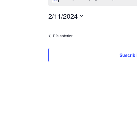
Aviso
en
2/11/2024
noviembre
Selecciona
2,
la
Día anterior
fecha.
2024
Suscribi