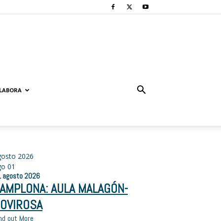
LABORA
gosto 2026
go
01
1
agosto
2026
AMPLONA: AULA MALAGÓN-
OVIROSA
nd out More