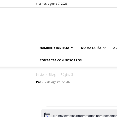
viernes, agosto 7, 2026
HAMBRE Y JUSTICIA
NO MATARÁS
AC
CONTACTA CON NOSOTROS
Inicio
Blog
Página 3
Por
-
7 de agosto de 2026
Eventos
No hay eventos programados para noviembre 