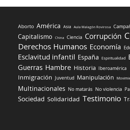
América
Aborto
Campaña
Asia
Aula Malagón Rovirosa
C
Corrupción
Capitalismo
Ciencia
China
Derechos Humanos
Economía
Ed
Esclavitud infantil
España
Espiritualidad
Guerras
Hambre
Historia
Iberoamérica
Inmigración
Manipulación
Juventud
Movimie
Multinacionales
No matarás
No violencia
Pa
Testimonio
Sociedad
Solidaridad
Tr