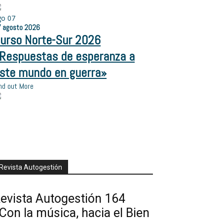
go
07
ón
7
agosto
2026
urso Norte-Sur 2026
Respuestas de esperanza a
ste mundo en guerra»
nd out More
Revista Autogestión
evista Autogestión 164
Con la música, hacia el Bien