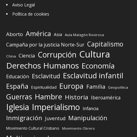
Aviso Legal
Política de cookies
América
Aborto
Asia
Aula Malagón Rovirosa
Capitalismo
Campaña por la justicia Norte-Sur
Cultura
Corrupción
Ciencia
China
Derechos Humanos
Economía
Esclavitud infantil
Esclavitud
Educación
Europa
España
Familia
Espiritualidad
Geopolítica
Guerras
Hambre
Historia
Iberoamérica
Iglesia
Imperialismo
Infancia
Inmigración
Manipulación
Juventud
Movimiento Cultural Cristiano
Movimiento Obrero