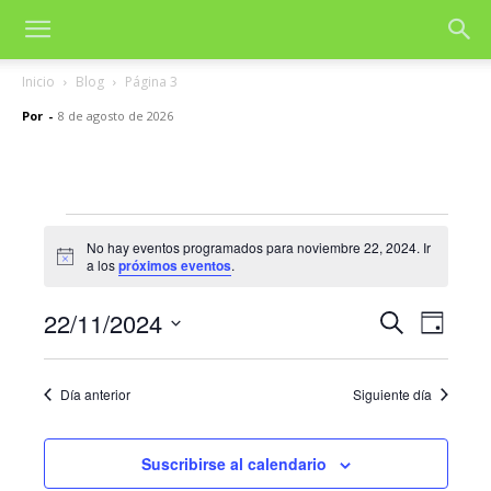
Inicio
Blog
Página 3
Por
-
8 de agosto de 2026
Eventos
No hay eventos programados para noviembre 22, 2024. Ir
Aviso
a los
próximos eventos
.
en
noviembre
22/11/2024
Nave
Navegac
Buscar
Día
de
Selecciona
22,
de
la
vista
Día anterior
Siguiente día
fecha.
2024
búsqued
de
y
Even
Suscribirse al calendario