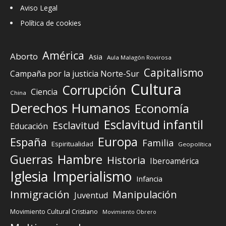
Aviso Legal
Política de cookies
América
Aborto
Asia
Aula Malagón Rovirosa
Capitalismo
Campaña por la justicia Norte-Sur
Cultura
Corrupción
Ciencia
China
Derechos Humanos
Economía
Esclavitud infantil
Esclavitud
Educación
Europa
España
Familia
Espiritualidad
Geopolítica
Guerras
Hambre
Historia
Iberoamérica
Iglesia
Imperialismo
Infancia
Inmigración
Manipulación
Juventud
Movimiento Cultural Cristiano
Movimiento Obrero