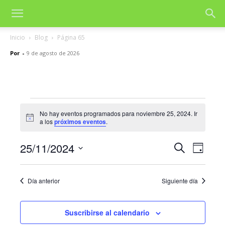
Inicio
Blog
Página 65
Por
-
9 de agosto de 2026
Eventos
No hay eventos programados para noviembre 25, 2024. Ir
Aviso
a los
próximos eventos
.
en
noviembre
25/11/2024
Nave
Navegac
Buscar
Día
de
Selecciona
25,
de
la
vista
Día anterior
Siguiente día
fecha.
2024
búsqued
de
y
Even
Suscribirse al calendario