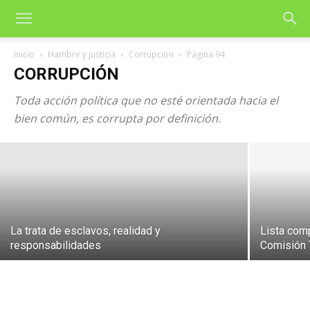
Inicio
Hambre y justicia
Corrupción
Página 94
CORRUPCIÓN
Toda acción política que no esté orientada hacia el
Las 48 leyes del poder
bien común, es corrupta por definición.
29 de enero de 2004
La trata de esclavos, realidad y
Lista com
responsabilidades
Comisión 