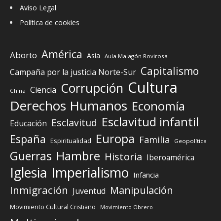
Aviso Legal
Política de cookies
América
Aborto
Asia
Aula Malagón Rovirosa
Capitalismo
Campaña por la justicia Norte-Sur
Cultura
Corrupción
Ciencia
China
Derechos Humanos
Economía
Esclavitud infantil
Esclavitud
Educación
Europa
España
Familia
Espiritualidad
Geopolítica
Guerras
Hambre
Historia
Iberoamérica
Iglesia
Imperialismo
Infancia
Inmigración
Manipulación
Juventud
Movimiento Cultural Cristiano
Movimiento Obrero