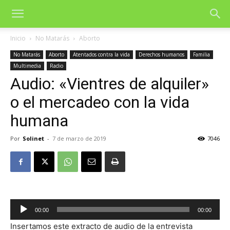
Inicio
No Matarás
Aborto
No Matarás
Aborto
Atentados contra la vida
Derechos humanos
Familia
Multimedia
Radio
Audio: «Vientres de alquiler»
o el mercadeo con la vida
humana
Por
Solinet
-
7 de marzo de 2019
7046
Reproductor
00:00
00:00
de
Insertamos este extracto de audio de la entrevista