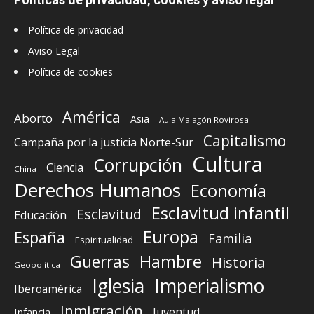
Política de privacidad
Aviso Legal
Política de cookies
América
Aborto
Asia
Aula Malagón Rovirosa
Capitalismo
Campaña por la justicia Norte-Sur
Cultura
Corrupción
Ciencia
China
Derechos Humanos
Economía
Esclavitud infantil
Esclavitud
Educación
Europa
España
Familia
Espiritualidad
Guerras
Hambre
Historia
Geopolítica
Iglesia
Imperialismo
Iberoamérica
Inmigración
Juventud
Infancia