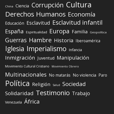
Cultura
Corrupción
Ciencia
China
Derechos Humanos
Economía
Esclavitud infantil
Esclavitud
Educación
Europa
España
Familia
Espiritualidad
Geopolítica
Guerras
Hambre
Historia
Iberoamérica
Iglesia
Imperialismo
Infancia
Inmigración
Manipulación
Juventud
Movimiento Cultural Cristiano
Movimiento Obrero
Multinacionales
No matarás
No violencia
Paro
Política
Sociedad
Religión
Salud
Testimonio
Solidaridad
Trabajo
África
Venezuela