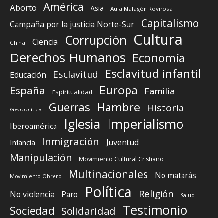
América
Aborto
Asia
Aula Malagón Rovirosa
Capitalismo
Campaña por la justicia Norte-Sur
Cultura
Corrupción
Ciencia
China
Derechos Humanos
Economía
Esclavitud infantil
Esclavitud
Educación
Europa
España
Familia
Espiritualidad
Guerras
Hambre
Historia
Geopolítica
Iglesia
Imperialismo
Iberoamérica
Inmigración
Juventud
Infancia
Manipulación
Movimiento Cultural Cristiano
Multinacionales
No matarás
Movimiento Obrero
Política
Religión
No violencia
Paro
Salud
Testimonio
Sociedad
Solidaridad