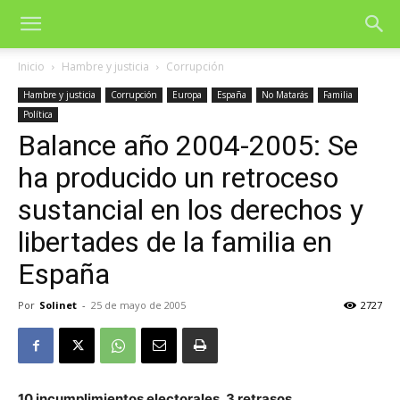
Inicio
Hambre y justicia
Corrupción
Hambre y justicia
Corrupción
Europa
España
No Matarás
Familia
Política
Balance año 2004-2005: Se
ha producido un retroceso
sustancial en los derechos y
libertades de la familia en
España
Por
Solinet
-
25 de mayo de 2005
2727
10 incumplimientos electorales, 3 retrasos