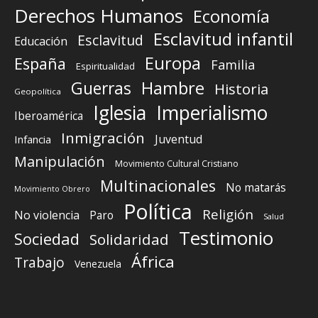
Derechos Humanos
Economía
Esclavitud infantil
Esclavitud
Educación
Europa
España
Familia
Espiritualidad
Guerras
Hambre
Historia
Geopolítica
Iglesia
Imperialismo
Iberoamérica
Inmigración
Juventud
Infancia
Manipulación
Movimiento Cultural Cristiano
Multinacionales
No matarás
Movimiento Obrero
Política
Religión
No violencia
Paro
Salud
Testimonio
Sociedad
Solidaridad
África
Trabajo
Venezuela