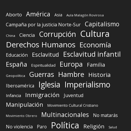
América
Aborto
Asia
Aula Malagón Rovirosa
Capitalismo
Campaña por la justicia Norte-Sur
Cultura
Corrupción
Ciencia
China
Derechos Humanos
Economía
Esclavitud infantil
Esclavitud
Educación
Europa
España
Familia
Espiritualidad
Guerras
Hambre
Historia
Geopolítica
Iglesia
Imperialismo
Iberoamérica
Inmigración
Juventud
Infancia
Manipulación
Movimiento Cultural Cristiano
Multinacionales
No matarás
Movimiento Obrero
Política
Religión
No violencia
Paro
Salud