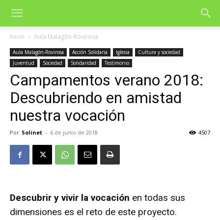
Inicio
Aula Malagón-Rovirosa
Aula Malagón-Rovirosa
Acción Solidaria
Iglesia
Cultura y sociedad
Juventud
Sociedad
Solidaridad
Testimonio
Campamentos verano 2018:
Descubriendo en amistad
nuestra vocación
Por
Solinet
-
6 de junio de 2018
4507
Descubrir y vivir la vocación
en todas sus
dimensiones es el reto de este proyecto.