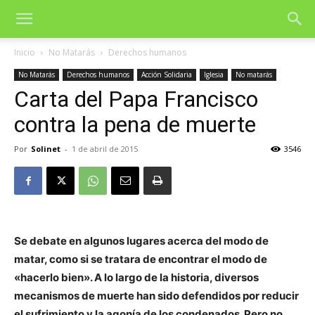
Inicio
No Matarás
Derechos humanos
No Matarás
Derechos humanos
Acción Solidaria
Iglesia
No matarás
Carta del Papa Francisco
contra la pena de muerte
Por
Solinet
-
1 de abril de 2015
3546
Se debate en algunos lugares acerca del modo de
matar, como si se tratara de encontrar el modo de
«hacerlo bien». A lo largo de la historia, diversos
mecanismos de muerte han sido defendidos por reducir
el sufrimiento y la agonía de los condenados. Pero no