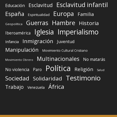
Esclavitud infantil
Esclavitud
Educación
Europa
España
Familia
Espiritualidad
Guerras
Hambre
Historia
Geopolítica
Iglesia
Imperialismo
Iberoamérica
Inmigración
Juventud
Infancia
Manipulación
Movimiento Cultural Cristiano
Multinacionales
No matarás
Movimiento Obrero
Política
Religión
No violencia
Paro
Salud
Testimonio
Sociedad
Solidaridad
África
Trabajo
Venezuela