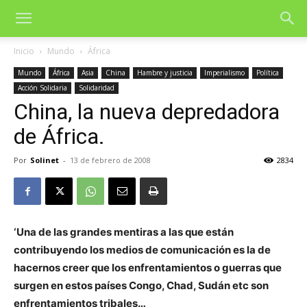
Inicio
Mundo
África
Mundo
África
Asia
China
Hambre y justicia
Imperialismo
Política
Acción Solidaria
Solidaridad
China, la nueva depredadora
de África.
Por
Solinet
-
13 de febrero de 2008
2834
‘Una de las grandes mentiras a las que están
contribuyendo los medios de comunicación es la de
hacernos creer que los enfrentamientos o guerras que
surgen en estos países Congo, Chad, Sudán etc son
enfrentamientos tribales…