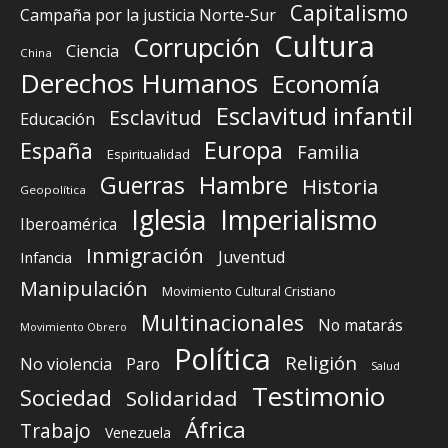
Capitalismo
Campaña por la justicia Norte-Sur
Cultura
Corrupción
Ciencia
China
Derechos Humanos
Economía
Esclavitud infantil
Esclavitud
Educación
Europa
España
Familia
Espiritualidad
Guerras
Hambre
Historia
Geopolítica
Iglesia
Imperialismo
Iberoamérica
Inmigración
Juventud
Infancia
Manipulación
Movimiento Cultural Cristiano
Multinacionales
No matarás
Movimiento Obrero
Política
Religión
No violencia
Paro
Salud
Testimonio
Sociedad
Solidaridad
África
Trabajo
Venezuela