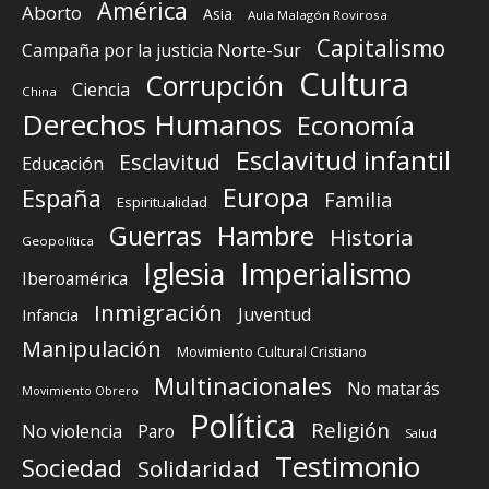
América
Aborto
Asia
Aula Malagón Rovirosa
Capitalismo
Campaña por la justicia Norte-Sur
Cultura
Corrupción
Ciencia
China
Derechos Humanos
Economía
Esclavitud infantil
Esclavitud
Educación
Europa
España
Familia
Espiritualidad
Guerras
Hambre
Historia
Geopolítica
Iglesia
Imperialismo
Iberoamérica
Inmigración
Juventud
Infancia
Manipulación
Movimiento Cultural Cristiano
Multinacionales
No matarás
Movimiento Obrero
Política
Religión
No violencia
Paro
Salud
Testimonio
Sociedad
Solidaridad