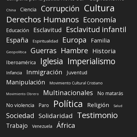
Cultura
Corrupción
Ciencia
China
Derechos Humanos
Economía
Esclavitud infantil
Esclavitud
Educación
Europa
España
Familia
Espiritualidad
Guerras
Hambre
Historia
Geopolítica
Iglesia
Imperialismo
Iberoamérica
Inmigración
Juventud
Infancia
Manipulación
Movimiento Cultural Cristiano
Multinacionales
No matarás
Movimiento Obrero
Política
Religión
No violencia
Paro
Salud
Testimonio
Sociedad
Solidaridad
África
Trabajo
Venezuela