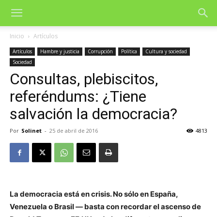
Inicio
Artículos
Artículos
Hambre y justicia
Corrupción
Política
Cultura y sociedad
Sociedad
Consultas, plebiscitos,
referéndums: ¿Tiene
salvación la democracia?
Por
Solinet
-
25 de abril de 2016
4813
La democracia está en crisis. No sólo en España,
Venezuela o Brasil — basta con recordar el ascenso de