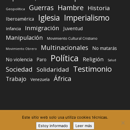
Guerras
Hambre
Historia
Geopolítica
Iglesia
Imperialismo
Iberoamérica
Inmigración
Juventud
Infancia
Manipulación
Movimiento Cultural Cristiano
Multinacionales
No matarás
Movimiento Obrero
Política
Religión
No violencia
Paro
Salud
Testimonio
Sociedad
Solidaridad
África
Trabajo
Venezuela
Este sitio web solo usa utiliza cookies técnicas.
Elemento del menú
Elemento del menú
Estoy informado
Leer más
©