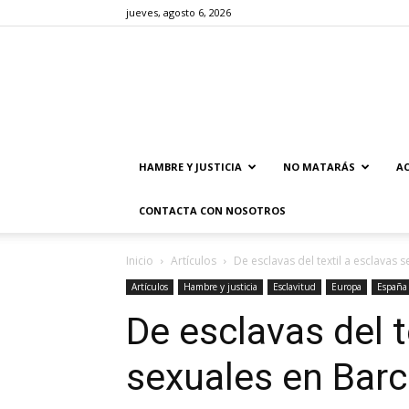
jueves, agosto 6, 2026
HAMBRE Y JUSTICIA
NO MATARÁS
AC
CONTACTA CON NOSOTROS
Inicio
Artículos
De esclavas del textil a esclavas 
Artículos
Hambre y justicia
Esclavitud
Europa
España
De esclavas del t
sexuales en Bar