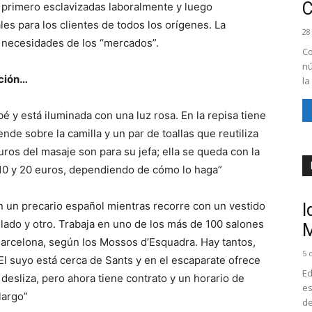
primero esclavizadas laboralmente y luego
s para los clientes de todos los orígenes. La
28
 necesidades de los “mercados”.
Co
nú
ación…
la
é y está iluminada con una luz rosa. En la repisa tiene
nde sobre la camilla y un par de toallas que reutiliza
euros del masaje son para su jefa; ella se queda con la
 10 y 20 euros, dependiendo de cómo lo haga”
n un precario español mientras recorre con un vestido
I
 lado y otro. Trabaja en uno de los más de 100 salones
M
Barcelona, según los Mossos d’Esquadra. Hay tantos,
5 
 El suyo está cerca de Sants y en el escaparate ofrece
Ed
 desliza, pero ahora tiene contrato y un horario de
es
largo”
de