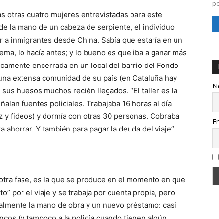
pe
as otras cuatro mujeres entrevistadas para este
 de la mano de un cabeza de serpiente, el individuo
r a inmigrantes desde China. Sabía que estaría en un
lema, lo hacía antes; y lo bueno es que iba a ganar más
icamente encerrada en un local del barrio del Fondo
na extensa comunidad de su país (en Cataluña hay
N
sus huesos muchos recién llegados. “El taller es la
ñalan fuentes policiales. Trabajaba 16 horas al día
z y fideos) y dormía con otras 30 personas. Cobraba
Em
ra ahorrar. Y también para pagar la deuda del viaje”
e otra fase, es la que se produce en el momento en que
o” por el viaje y se trabaja por cuenta propia, pero
ipalmente la mano de obra y un nuevo préstamo: casi
cos (y tampoco a la policía cuando tienen algún