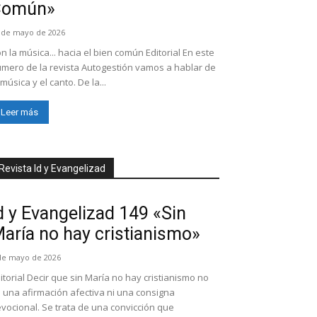
Común»
 de mayo de 2026
n la música... hacia el bien común Editorial En este
mero de la revista Autogestión vamos a hablar de
 música y el canto. De la...
Leer más
Revista Id y Evangelizad
d y Evangelizad 149 «Sin
aría no hay cristianismo»
de mayo de 2026
itorial Decir que sin María no hay cristianismo no
 una afirmación afectiva ni una consigna
vocional. Se trata de una convicción que