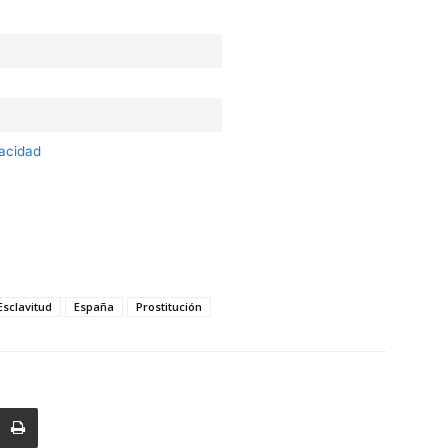
vacidad
Esclavitud
España
Prostitución