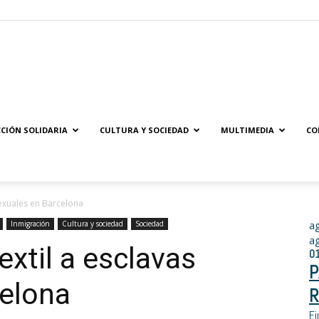
Solidaridad.net
CIÓN SOLIDARIA
CULTURA Y SOCIEDAD
MULTIMEDIA
CO
sexuales en Barcelona
Inmigración
Cultura y sociedad
Sociedad
a
a
extil a esclavas
0
P
celona
R
Fi