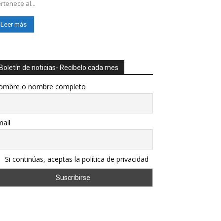
rtenece al...
Leer más
Boletín de noticias- Recíbelo cada mes
ombre o nombre completo
ail
Si continúas, aceptas la política de privacidad