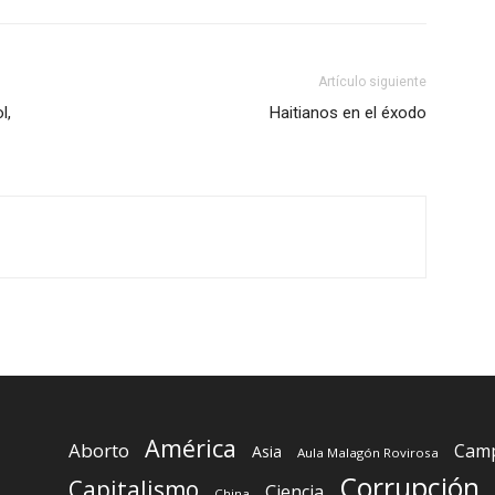
Artículo siguiente
l,
Haitianos en el éxodo
América
Aborto
Camp
Asia
Aula Malagón Rovirosa
Corrupción
Capitalismo
Ciencia
China