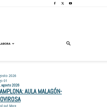
LABORA
gosto 2026
go
01
1
agosto
2026
AMPLONA: AULA MALAGÓN-
OVIROSA
nd out More