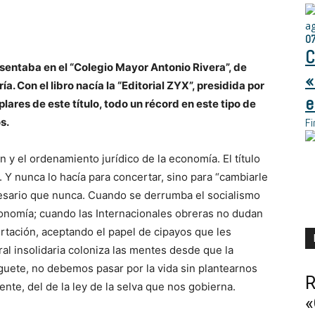
a
0
C
sentaba en el “Colegio Mayor Antonio Rivera”, de
«
a. Con el libro nacía la “Editorial ZYX”, presidida por
e
ares de este título, todo un récord en este tipo de
s.
Fi
n y el ordenamiento jurídico de la economía. El título
Y nunca lo hacía para concertar, sino para “cambiarle
cesario que nunca. Cuando se derrumba el socialismo
economía; cuando las Internacionales obreras no dudan
rtación, aceptando el papel de cipayos que les
ral insolidaria coloniza las mentes desde que la
uguete, no debemos pasar por la vida sin plantearnos
R
nte, del de la ley de la selva que nos gobierna.
«