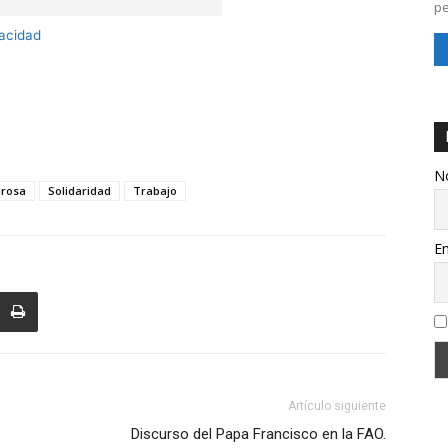
pe
vacidad
N
irosa
Solidaridad
Trabajo
Em
Artículo siguiente
Discurso del Papa Francisco en la FAO.