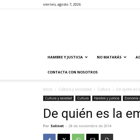
viernes, agosto 7, 2026
HAMBRE Y JUSTICIA
NO MATARÁS
AC
CONTACTA CON NOSOTROS
Inicio
Cultura y sociedad
Cultura
De quién es 
Cultura y sociedad
Cultura
Hambre y justicia
Economía 
De quién es la e
Por
Solinet
-
28 de noviembre de 2014