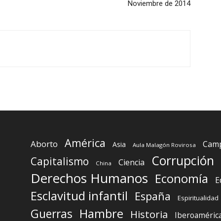
Noviembre de 2014
América
Aborto
Camp
Asia
Aula Malagón Rovirosa
Corrupción
Capitalismo
Ciencia
China
Derechos Humanos
Economía
E
Esclavitud infantil
España
Espiritualidad
Guerras
Hambre
Historia
Iberoaméric