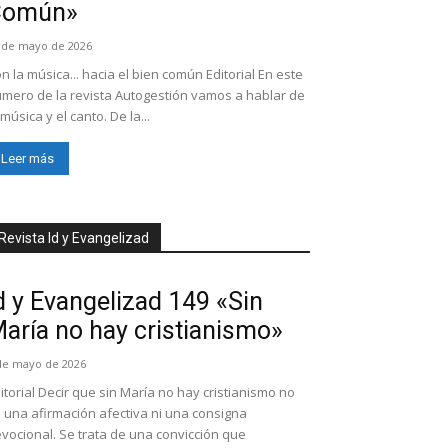
Común»
 de mayo de 2026
n la música... hacia el bien común Editorial En este
mero de la revista Autogestión vamos a hablar de
 música y el canto. De la...
Leer más
Revista Id y Evangelizad
d y Evangelizad 149 «Sin
aría no hay cristianismo»
de mayo de 2026
itorial Decir que sin María no hay cristianismo no
 una afirmación afectiva ni una consigna
vocional. Se trata de una convicción que