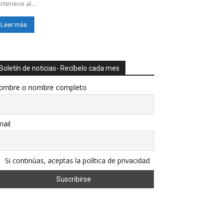
rtenece al...
Leer más
Boletín de noticias- Recíbelo cada mes
ombre o nombre completo
ail
Si continúas, aceptas la política de privacidad