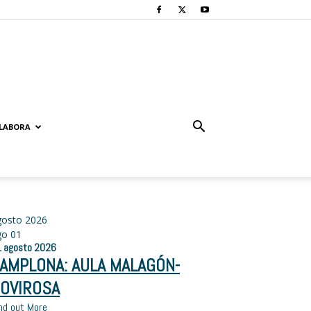
LABORA
gosto 2026
go
01
1
agosto
2026
AMPLONA: AULA MALAGÓN-
OVIROSA
nd out More