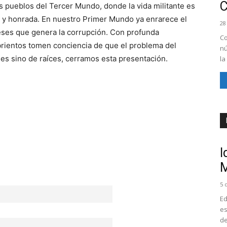
s pueblos del Tercer Mundo, donde la vida militante es
a y honrada. En nuestro Primer Mundo ya enrarece el
28
ereses que genera la corrupción. Con profunda
Co
ientos tomen conciencia de que el problema del
nú
s sino de raíces, cerramos esta presentación.
la
I
M
5 
Ed
es
de