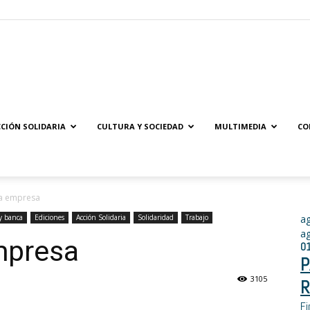
Solidaridad.net
CIÓN SOLIDARIA
CULTURA Y SOCIEDAD
MULTIMEDIA
CO
la empresa
y banca
Ediciones
Acción Solidaria
Solidaridad
Trabajo
a
a
mpresa
0
P
3105
R
Fi