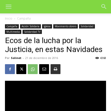
Inicio
Campaña
Campaña
Acción Solidaria
Iglesia
Movimiento obrero
Solidaridad
Multimedia
Solidaridad.TV
Ecos de la lucha por la
Justicia, en estas Navidades
Por
Solinet
-
21 de diciembre de 2016
4368