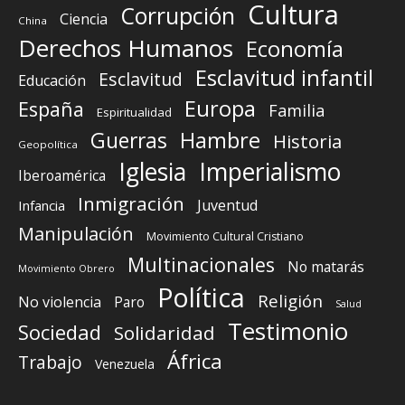
Cultura
Corrupción
Ciencia
China
Derechos Humanos
Economía
Esclavitud infantil
Esclavitud
Educación
Europa
España
Familia
Espiritualidad
Guerras
Hambre
Historia
Geopolítica
Iglesia
Imperialismo
Iberoamérica
Inmigración
Juventud
Infancia
Manipulación
Movimiento Cultural Cristiano
Multinacionales
No matarás
Movimiento Obrero
Política
Religión
No violencia
Paro
Salud
Testimonio
Sociedad
Solidaridad
África
Trabajo
Venezuela