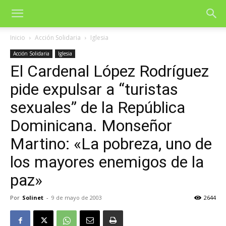
Inicio
Acción Solidaria
Iglesia
Acción Solidaria
Iglesia
El Cardenal López Rodríguez
pide expulsar a “turistas
sexuales” de la República
Dominicana. Monseñor
Martino: «La pobreza, uno de
los mayores enemigos de la
paz»
Por
Solinet
-
9 de mayo de 2003
2644