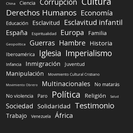
Cultura
Corrupción
Ciencia
China
Derechos Humanos
Economía
Esclavitud infantil
Esclavitud
Educación
Europa
España
Familia
Espiritualidad
Guerras
Hambre
Historia
Geopolítica
Iglesia
Imperialismo
Iberoamérica
Inmigración
Juventud
Infancia
Manipulación
Movimiento Cultural Cristiano
Multinacionales
No matarás
Movimiento Obrero
Política
Religión
No violencia
Paro
Salud
Testimonio
Sociedad
Solidaridad
África
Trabajo
Venezuela