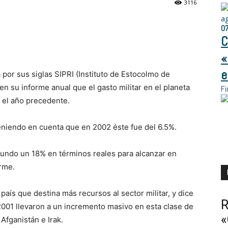
3116
a
0
C
«
e
 por sus siglas SIPRI (Instituto de Estocolmo de
 en su informe anual que el gasto militar en el planeta
Fi
 el año precedente.
eniendo en cuenta que en 2002 éste fue del 6.5%.
 mundo un 18% en términos reales para alcanzar en
rme.
 país que destina más recursos al sector militar, y dice
R
2001 llevaron a un incremento masivo en esta clase de
«
Afganistán e Irak.