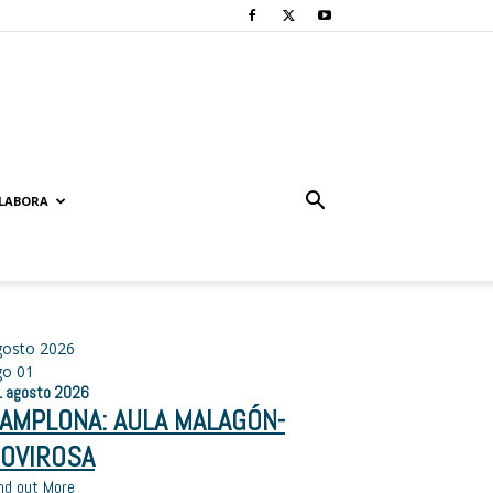
LABORA
gosto 2026
go
01
1
agosto
2026
AMPLONA: AULA MALAGÓN-
OVIROSA
nd out More