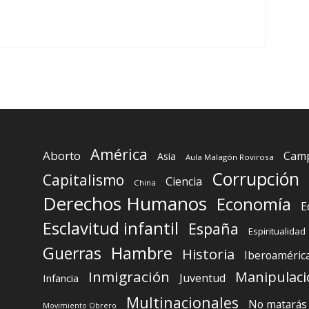
América
Aborto
Camp
Asia
Aula Malagón Rovirosa
Corrupción
Capitalismo
Ciencia
China
Derechos Humanos
Economía
E
Esclavitud infantil
España
Espiritualidad
Guerras
Hambre
Historia
Iberoaméric
Inmigración
Manipulaci
Juventud
Infancia
Multinacionales
No matarás
Movimiento Obrero