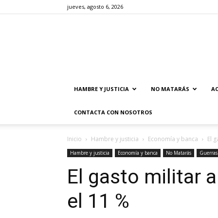
jueves, agosto 6, 2026
HAMBRE Y JUSTICIA
NO MATARÁS
AC
CONTACTA CON NOSOTROS
Inicio
Hambre y justicia
Economía y banca
El 
Hambre y justicia
Economía y banca
No Matarás
Guerras
El gasto militar
el 11 %