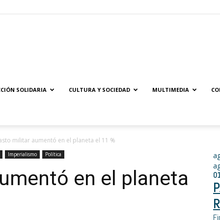
Solidaridad.net
CIÓN SOLIDARIA
CULTURA Y SOCIEDAD
MULTIMEDIA
CO
gasto militar aumentó en el planeta el 11 %
Imperialismo
Política
a
a
 aumentó en el planeta
0
P
R
Fi