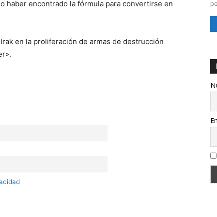
o haber encontrado la fórmula para convertirse en
pe
Irak en la proliferación de armas de destrucción
er».
N
Em
vacidad