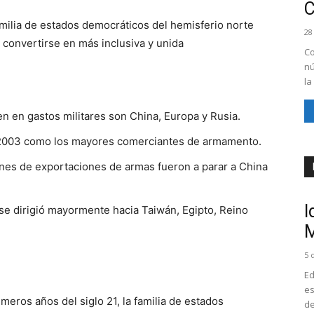
familia de estados democráticos del hemisferio norte
28
 convertirse en más inclusiva y unida
Co
nú
la
n en gastos militares son China, Europa y Rusia.
n 2003 como los mayores comerciantes de armamento.
nes de exportaciones de armas fueron a parar a China
I
se dirigió mayormente hacia Taiwán, Egipto, Reino
M
5 
Ed
es
imeros años del siglo 21, la familia de estados
de