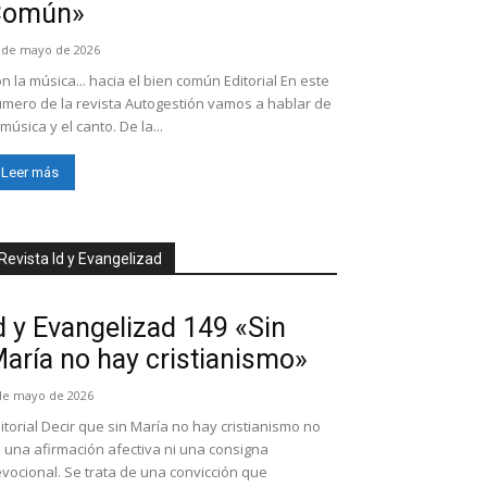
Común»
 de mayo de 2026
n la música... hacia el bien común Editorial En este
mero de la revista Autogestión vamos a hablar de
 música y el canto. De la...
Leer más
Revista Id y Evangelizad
d y Evangelizad 149 «Sin
aría no hay cristianismo»
de mayo de 2026
itorial Decir que sin María no hay cristianismo no
 una afirmación afectiva ni una consigna
vocional. Se trata de una convicción que