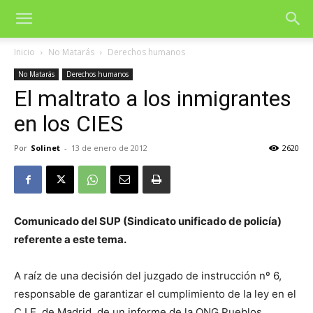
Inicio
No Matarás
Derechos humanos
No Matarás
Derechos humanos
El maltrato a los inmigrantes
en los CIES
Por
Solinet
-
13 de enero de 2012
2620
Comunicado del SUP (Sindicato unificado de policía)
referente a este tema.
A raíz de una decisión del juzgado de instrucción nº 6,
responsable de garantizar el cumplimiento de la ley en el
C.I.E. de Madrid, de un informe de la ONG Pueblos