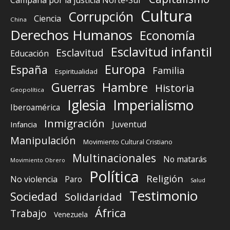
Campaña por la justicia Norte-Sur
Cultura
Corrupción
Ciencia
China
Derechos Humanos
Economía
Esclavitud infantil
Esclavitud
Educación
Europa
España
Familia
Espiritualidad
Guerras
Hambre
Historia
Geopolítica
Iglesia
Imperialismo
Iberoamérica
Inmigración
Juventud
Infancia
Manipulación
Movimiento Cultural Cristiano
Multinacionales
No matarás
Movimiento Obrero
Política
Religión
No violencia
Paro
Salud
Testimonio
Sociedad
Solidaridad
África
Trabajo
Venezuela