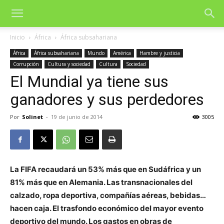
Inicio
África
África subsahariana
África
África subsahariana
Mundo
América
Hambre y justicia
Corrupción
Cultura y sociedad
Cultura
Sociedad
El Mundial ya tiene sus
ganadores y sus perdedores
Por
Solinet
-
19 de junio de 2014
3005
La FIFA recaudará un 53% más que en Sudáfrica y un
81% más que en Alemania. Las transnacionales del
calzado, ropa deportiva, compañías aéreas, bebidas…
hacen caja. El trasfondo económico del mayor evento
deportivo del mundo. Los gastos en obras de