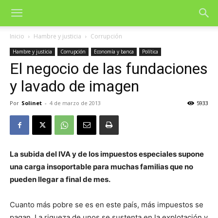
Inicio
Hambre y justicia
Corrupción
Hambre y justicia
Corrupción
Economía y banca
Política
El negocio de las fundaciones
y lavado de imagen
Por
Solinet
-
4 de marzo de 2013
5933
La subida del IVA y de los impuestos especiales supone
una carga insoportable para muchas familias que no
pueden llegar a final de mes.
Cuanto más pobre se es en este país, más impuestos se
pagan. La riqueza de unos se sustenta en la explotación y