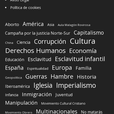
Política de cookies
América
Aborto
Asia
Aula Malagón Rovirosa
Capitalismo
Campaña por la justicia Norte-Sur
Cultura
Corrupción
Ciencia
China
Derechos Humanos
Economía
Esclavitud infantil
Esclavitud
Educación
Europa
España
Familia
Espiritualidad
Guerras
Hambre
Historia
Geopolítica
Iglesia
Imperialismo
Iberoamérica
Inmigración
Juventud
Infancia
Manipulación
Movimiento Cultural Cristiano
Multinacionales
No matarás
Movimiento Obrero