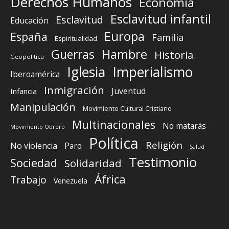
Derechos Humanos
Economía
Esclavitud infantil
Esclavitud
Educación
Europa
España
Familia
Espiritualidad
Guerras
Hambre
Historia
Geopolítica
Iglesia
Imperialismo
Iberoamérica
Inmigración
Juventud
Infancia
Manipulación
Movimiento Cultural Cristiano
Multinacionales
No matarás
Movimiento Obrero
Política
Religión
No violencia
Paro
Salud
Testimonio
Sociedad
Solidaridad
África
Trabajo
Venezuela