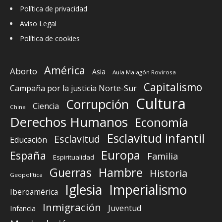
Política de privacidad
Aviso Legal
Política de cookies
América
Aborto
Asia
Aula Malagón Rovirosa
Capitalismo
Campaña por la justicia Norte-Sur
Cultura
Corrupción
Ciencia
China
Derechos Humanos
Economía
Esclavitud infantil
Esclavitud
Educación
Europa
España
Familia
Espiritualidad
Guerras
Hambre
Historia
Geopolítica
Iglesia
Imperialismo
Iberoamérica
Inmigración
Juventud
Infancia