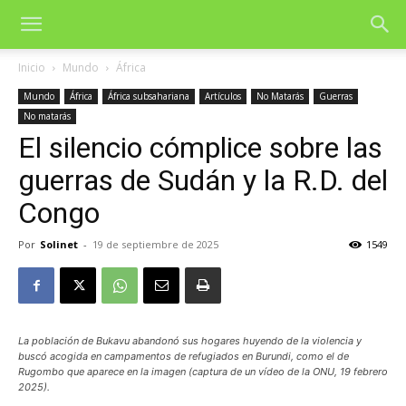
Inicio
Mundo
África
Mundo
África
África subsahariana
Artículos
No Matarás
Guerras
No matarás
El silencio cómplice sobre las
guerras de Sudán y la R.D. del
Congo
Por
Solinet
-
19 de septiembre de 2025
1549
La población de Bukavu abandonó sus hogares huyendo de la violencia y
buscó acogida en campamentos de refugiados en Burundi, como el de
Rugombo que aparece en la imagen (captura de un vídeo de la ONU, 19 febrero
2025).