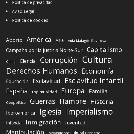
Política de privacidad
Aviso Legal
Política de cookies
América
Aborto
Asia
Aula Malagón Rovirosa
Capitalismo
Campaña por la justicia Norte-Sur
Cultura
Corrupción
Ciencia
China
Derechos Humanos
Economía
Esclavitud infantil
Esclavitud
Educación
Europa
España
Familia
Espiritualidad
Guerras
Hambre
Historia
Geopolítica
Iglesia
Imperialismo
Iberoamérica
Inmigración
Juventud
Infancia
Manipulación
Movimiento Cultural Cristiano