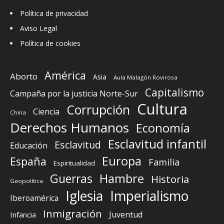
Política de privacidad
Aviso Legal
Política de cookies
América
Aborto
Asia
Aula Malagón Rovirosa
Capitalismo
Campaña por la justicia Norte-Sur
Cultura
Corrupción
Ciencia
China
Derechos Humanos
Economía
Esclavitud infantil
Esclavitud
Educación
Europa
España
Familia
Espiritualidad
Guerras
Hambre
Historia
Geopolítica
Iglesia
Imperialismo
Iberoamérica
Inmigración
Juventud
Infancia