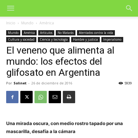
Inicio
Mundo
América
Mundo
América
Artículos
No Matarás
Atentados contra la vida
Cultura y sociedad
Ciencia y tecnología
Hambre y justicia
Imperialismo
El veneno que alimenta al
mundo: los efectos del
glifosato en Argentina
Por
Solinet
-
26 de diciembre de 2016
5939
Una mirada oscura, con medio rostro tapado por una
mascarilla, desafía a la cámara