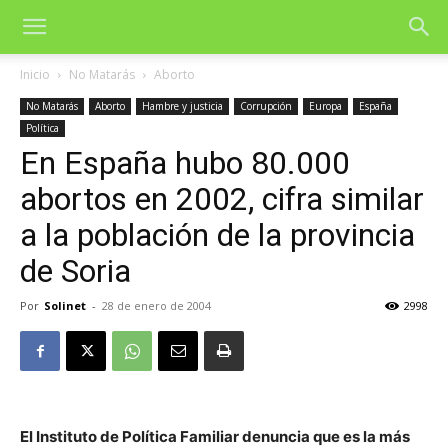
Inicio
No Matarás
Aborto
No Matarás
Aborto
Hambre y justicia
Corrupción
Europa
España
Política
En España hubo 80.000
abortos en 2002, cifra similar
a la población de la provincia
de Soria
Por
Solinet
-
28 de enero de 2004
2998
El Instituto de Política Familiar denuncia que es la más