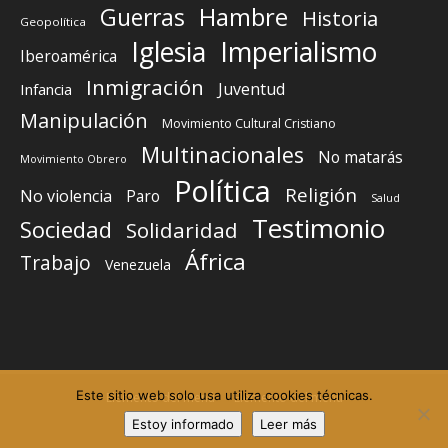
Guerras
Hambre
Historia
Geopolítica
Iglesia
Imperialismo
Iberoamérica
Inmigración
Juventud
Infancia
Manipulación
Movimiento Cultural Cristiano
Multinacionales
No matarás
Movimiento Obrero
Política
Religión
No violencia
Paro
Salud
Testimonio
Sociedad
Solidaridad
África
Trabajo
Venezuela
Este sitio web solo usa utiliza cookies técnicas.
Elemento del menú
Elemento del menú
Estoy informado
Leer más
©