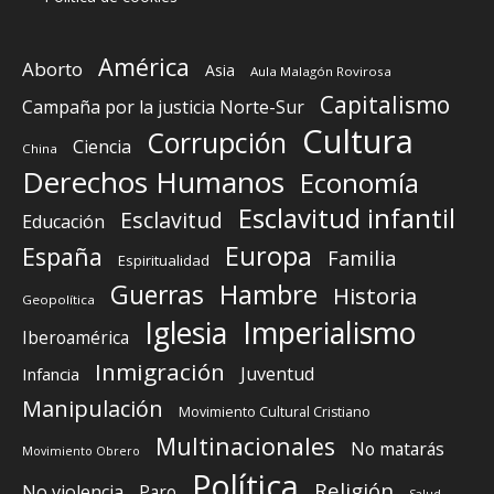
América
Aborto
Asia
Aula Malagón Rovirosa
Capitalismo
Campaña por la justicia Norte-Sur
Cultura
Corrupción
Ciencia
China
Derechos Humanos
Economía
Esclavitud infantil
Esclavitud
Educación
Europa
España
Familia
Espiritualidad
Guerras
Hambre
Historia
Geopolítica
Iglesia
Imperialismo
Iberoamérica
Inmigración
Juventud
Infancia
Manipulación
Movimiento Cultural Cristiano
Multinacionales
No matarás
Movimiento Obrero
Política
Religión
No violencia
Paro
Salud