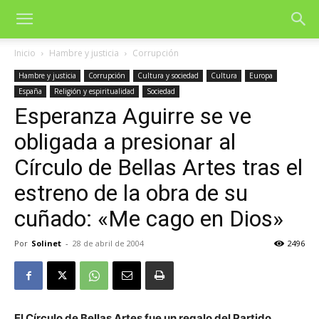
Inicio
Hambre y justicia
Corrupción
Hambre y justicia
Corrupción
Cultura y sociedad
Cultura
Europa
España
Religión y espiritualidad
Sociedad
Esperanza Aguirre se ve
obligada a presionar al
Círculo de Bellas Artes tras el
estreno de la obra de su
cuñado: «Me cago en Dios»
Por
Solinet
-
28 de abril de 2004
2496
El Círculo de Bellas Artes fue un regalo del Partido