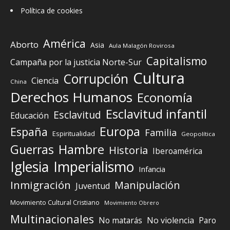
Política de cookies
América
Aborto
Asia
Aula Malagón Rovirosa
Capitalismo
Campaña por la justicia Norte-Sur
Cultura
Corrupción
Ciencia
China
Derechos Humanos
Economía
Esclavitud infantil
Esclavitud
Educación
Europa
España
Familia
Espiritualidad
Geopolítica
Guerras
Hambre
Historia
Iberoamérica
Iglesia
Imperialismo
Infancia
Inmigración
Manipulación
Juventud
Movimiento Cultural Cristiano
Movimiento Obrero
Multinacionales
No matarás
No violencia
Paro