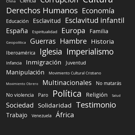
Ciencia
China
Derechos Humanos
Economía
Esclavitud infantil
Esclavitud
Educación
Europa
España
Familia
Espiritualidad
Guerras
Hambre
Historia
Geopolítica
Iglesia
Imperialismo
Iberoamérica
Inmigración
Juventud
Infancia
Manipulación
Movimiento Cultural Cristiano
Multinacionales
No matarás
Movimiento Obrero
Política
Religión
No violencia
Paro
Salud
Testimonio
Sociedad
Solidaridad
África
Trabajo
Venezuela