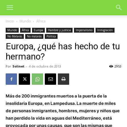
Inicio
Mundo
África
Mundo
África
Europa
Hambre y justicia
Imperialismo
Inmigración
No Matarás
No matarás
Política
Europa, ¿qué has hecho de tu
hermano?
Por
Solinet
-
4 de octubre de 2013
2953
Más de 200 inmigrantes muertos a la puerta de la
insolidaria Europa, en Lampedusa. La muerte de miles
de personas inmigrantes, hombres, mujeres y niños que
han perdido la vida en aguas del Mediterráneo, está
provocada por unas causas, que son las mismas que