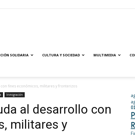
Solidaridad.net
CIÓN SOLIDARIA
CULTURA Y SOCIEDAD
MULTIMEDIA
CO
 con fines económicos, militares y fronterizos
a
Inmigración
a
a
uda al desarrollo con
0
P
, militares y
R
Fi