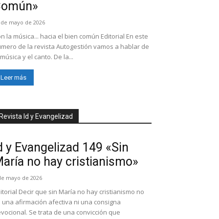
Común»
 de mayo de 2026
n la música... hacia el bien común Editorial En este
mero de la revista Autogestión vamos a hablar de
 música y el canto. De la...
Leer más
Revista Id y Evangelizad
d y Evangelizad 149 «Sin
aría no hay cristianismo»
de mayo de 2026
itorial Decir que sin María no hay cristianismo no
 una afirmación afectiva ni una consigna
vocional. Se trata de una convicción que