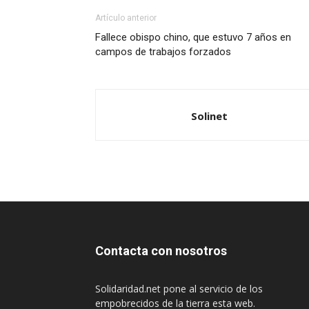
Artículo anterior
Fallece obispo chino, que estuvo 7 años en
campos de trabajos forzados
Solinet
Contacta con nosotros
Solidaridad.net pone al servicio de los
empobrecidos de la tierra esta web.