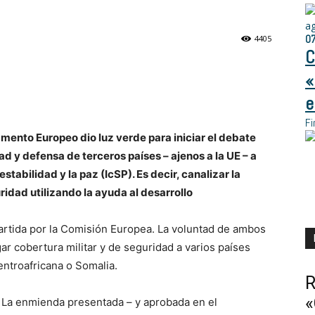
a
0
4405
C
«
e
Fi
amento Europeo dio luz verde para iniciar el debate
d y defensa de terceros países – ajenos a la UE – a
stabilidad y la paz (IcSP). Es decir, canalizar la
ridad utilizando la ayuda al desarrollo
rtida por la Comisión Europea. La voluntad de ambos
ar cobertura militar y de seguridad a varios países
entroafricana o Somalia.
R
«
La enmienda presentada – y aprobada en el