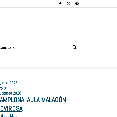
LABORA
gosto 2026
go
01
1
agosto
2026
AMPLONA: AULA MALAGÓN-
OVIROSA
nd out More