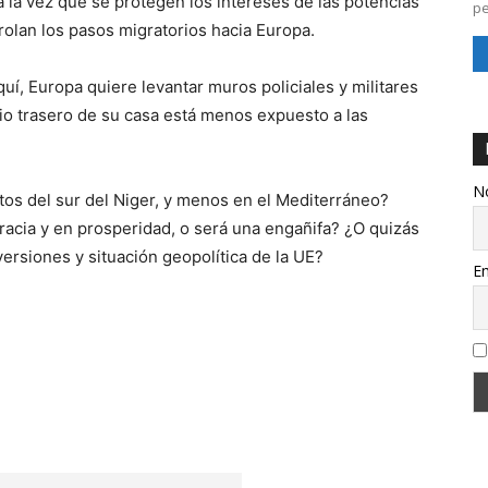
 a la vez que se protegen los intereses de las potencias
pe
rolan los pasos migratorios hacia Europa.
í, Europa quiere levantar muros policiales y militares
tio trasero de su casa está menos expuesto a las
N
os del sur del Niger, y menos en el Mediterráneo?
acia y en prosperidad, o será una engañifa? ¿O quizás
versiones y situación geopolítica de la UE?
Em