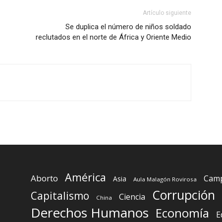
Artículo siguiente
Se duplica el número de niños soldado
reclutados en el norte de África y Oriente Medio
América
Aborto
Camp
Asia
Aula Malagón Rovirosa
Corrupción
Capitalismo
Ciencia
China
Derechos Humanos
Economía
E