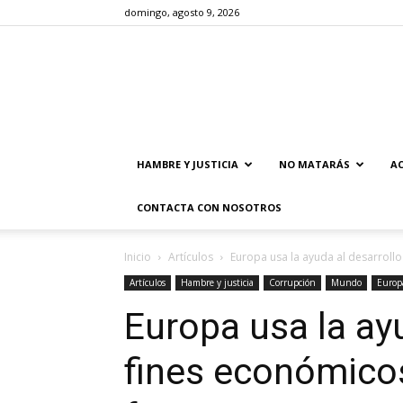
domingo, agosto 9, 2026
HAMBRE Y JUSTICIA
NO MATARÁS
AC
CONTACTA CON NOSOTROS
Inicio
Artículos
Europa usa la ayuda al desarrollo
Artículos
Hambre y justicia
Corrupción
Mundo
Europ
Europa usa la ay
fines económicos