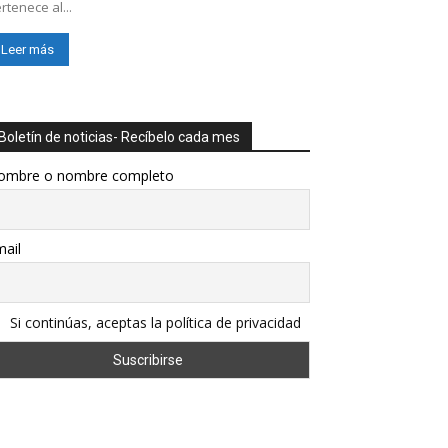
rtenece al...
Leer más
Boletín de noticias- Recíbelo cada mes
ombre o nombre completo
ail
Si continúas, aceptas la política de privacidad