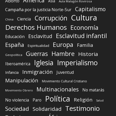
América
Aborto
Asia
Aula Malagón Rovirosa
Capitalismo
Campaña por la justicia Norte-Sur
Cultura
Corrupción
Ciencia
China
Derechos Humanos
Economía
Esclavitud infantil
Esclavitud
Educación
Europa
España
Familia
Espiritualidad
Guerras
Hambre
Historia
Geopolítica
Iglesia
Imperialismo
Iberoamérica
Inmigración
Juventud
Infancia
Manipulación
Movimiento Cultural Cristiano
Multinacionales
No matarás
Movimiento Obrero
Política
Religión
No violencia
Paro
Salud
Testimonio
Sociedad
Solidaridad