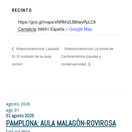
RECINTO
https://goo.gl/maps/eNRkh2LB8twyPpLC8
Cantabria
39691
España
+ Google Map
Videoconferencia: Laudato
Videoconferencia: La huida de
Si. El cuidado de la casa
Centroamérica (causas y
común
consecuencias)
agosto 2026
ago
01
01
agosto
2026
PAMPLONA: AULA MALAGÓN-ROVIROSA
Find out More