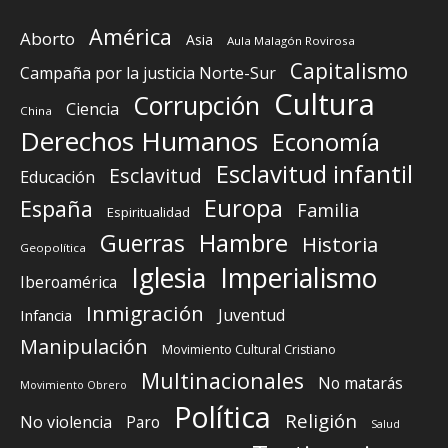
América
Aborto
Asia
Aula Malagón Rovirosa
Capitalismo
Campaña por la justicia Norte-Sur
Cultura
Corrupción
Ciencia
China
Derechos Humanos
Economía
Esclavitud infantil
Esclavitud
Educación
Europa
España
Familia
Espiritualidad
Guerras
Hambre
Historia
Geopolítica
Iglesia
Imperialismo
Iberoamérica
Inmigración
Juventud
Infancia
Manipulación
Movimiento Cultural Cristiano
Multinacionales
No matarás
Movimiento Obrero
Política
Religión
No violencia
Paro
Salud