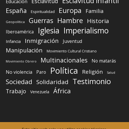
Esclavitud infantil
Esclavitud
Educación
Europa
España
Familia
Espiritualidad
Guerras
Hambre
Historia
Geopolítica
Iglesia
Imperialismo
Iberoamérica
Inmigración
Juventud
Infancia
Manipulación
Movimiento Cultural Cristiano
Multinacionales
No matarás
Movimiento Obrero
Política
Religión
No violencia
Paro
Salud
Testimonio
Sociedad
Solidaridad
África
Trabajo
Venezuela