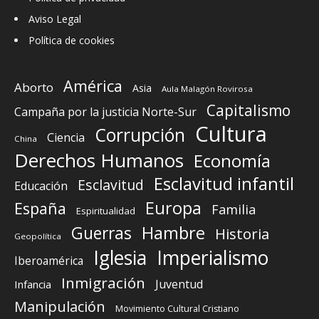
Aviso Legal
Política de cookies
América
Aborto
Asia
Aula Malagón Rovirosa
Capitalismo
Campaña por la justicia Norte-Sur
Cultura
Corrupción
Ciencia
China
Derechos Humanos
Economía
Esclavitud infantil
Esclavitud
Educación
Europa
España
Familia
Espiritualidad
Guerras
Hambre
Historia
Geopolítica
Iglesia
Imperialismo
Iberoamérica
Inmigración
Juventud
Infancia
Manipulación
Movimiento Cultural Cristiano