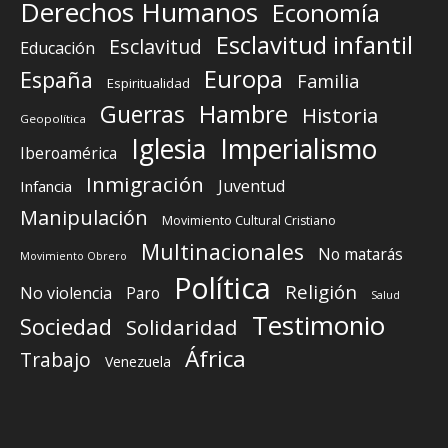
Derechos Humanos
Economía
Esclavitud infantil
Esclavitud
Educación
Europa
España
Familia
Espiritualidad
Guerras
Hambre
Historia
Geopolítica
Iglesia
Imperialismo
Iberoamérica
Inmigración
Juventud
Infancia
Manipulación
Movimiento Cultural Cristiano
Multinacionales
No matarás
Movimiento Obrero
Política
Religión
No violencia
Paro
Salud
Testimonio
Sociedad
Solidaridad
África
Trabajo
Venezuela