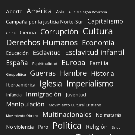
América
Aborto
Asia
Aula Malagón Rovirosa
Capitalismo
Campaña por la justicia Norte-Sur
Cultura
Corrupción
Ciencia
China
Derechos Humanos
Economía
Esclavitud infantil
Esclavitud
Educación
Europa
España
Familia
Espiritualidad
Guerras
Hambre
Historia
Geopolítica
Iglesia
Imperialismo
Iberoamérica
Inmigración
Juventud
Infancia
Manipulación
Movimiento Cultural Cristiano
Multinacionales
No matarás
Movimiento Obrero
Política
Religión
No violencia
Paro
Salud