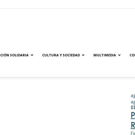
Solidaridad.net
CIÓN SOLIDARIA
CULTURA Y SOCIEDAD
MULTIMEDIA
CO
a
a
0
P
R
Fi