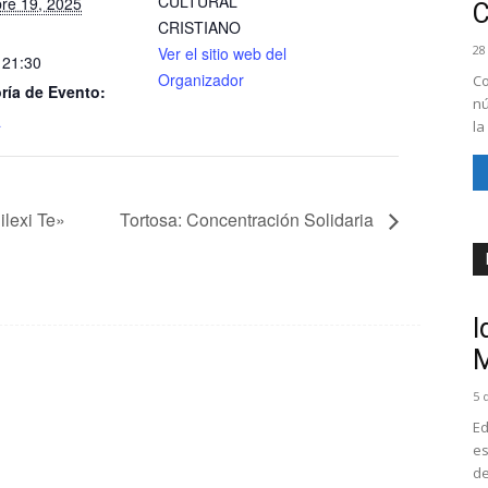
CULTURAL
bre 19, 2025
CRISTIANO
28
Ver el sitio web del
 21:30
Organizador
Co
ría de Evento:
nú
a
la
lexi Te»
Tortosa: Concentración Solidaria
I
M
5 
Ed
es
de