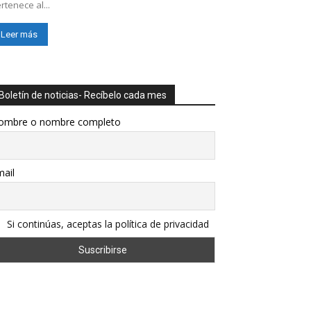
rtenece al...
Leer más
Boletín de noticias- Recíbelo cada mes
ombre o nombre completo
ail
Si continúas, aceptas la política de privacidad