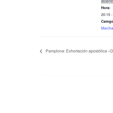
diciem
Hora:
20:15 -
Catego
March
Pamplona: Exhortación apostólica «Di