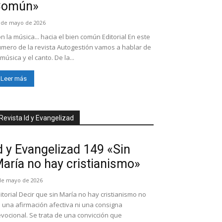
Común»
 de mayo de 2026
n la música... hacia el bien común Editorial En este
mero de la revista Autogestión vamos a hablar de
 música y el canto. De la...
Leer más
Revista Id y Evangelizad
d y Evangelizad 149 «Sin
aría no hay cristianismo»
de mayo de 2026
itorial Decir que sin María no hay cristianismo no
 una afirmación afectiva ni una consigna
vocional. Se trata de una convicción que