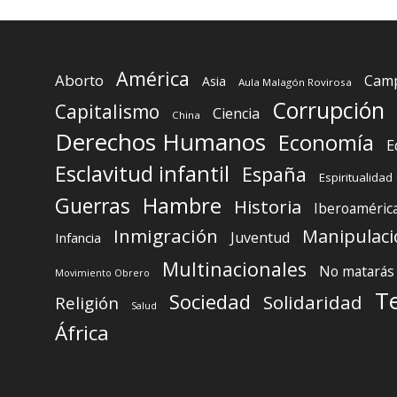
América
Aborto
Camp
Asia
Aula Malagón Rovirosa
Corrupción
Capitalismo
Ciencia
China
Derechos Humanos
Economía
E
Esclavitud infantil
España
Espiritualidad
Guerras
Hambre
Historia
Iberoaméric
Inmigración
Manipulaci
Juventud
Infancia
Multinacionales
No matarás
Movimiento Obrero
T
Sociedad
Solidaridad
Religión
Salud
África