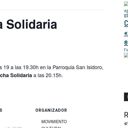
a
0
 Solidaria
C
«
e
Fi
s 19 a las 19.30h en la Parroquia San Isidoro,
a las 20.15h.
cha Solidaria
S
ORGANIZADOR
R
MOVIMIENTO
«