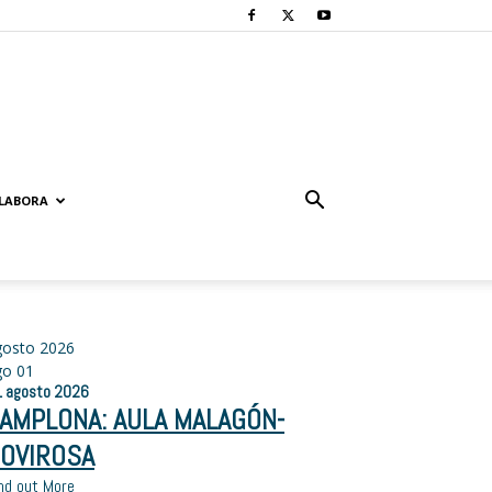
LABORA
gosto 2026
go
01
1
agosto
2026
AMPLONA: AULA MALAGÓN-
OVIROSA
nd out More