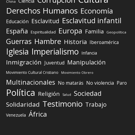
Ciencia
China
Derechos Humanos
Economía
Esclavitud infantil
Esclavitud
Educación
Europa
España
Familia
Espiritualidad
Geopolítica
Guerras
Hambre
Historia
Iberoamérica
Iglesia
Imperialismo
Infancia
Inmigración
Manipulación
Juventud
Movimiento Cultural Cristiano
Movimiento Obrero
Multinacionales
No matarás
No violencia
Paro
Política
Sociedad
Religión
Salud
Testimonio
Solidaridad
Trabajo
África
Venezuela