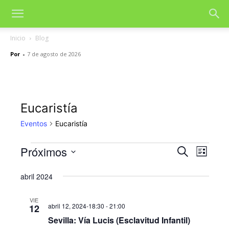
Inicio
Blog
Por
-
7 de agosto de 2026
Eucaristía
Eventos
Eucaristía
Próximos
Eventos
Nave
Navegac
Buscar
Lista
de
Selecciona
de
la
abril 2024
vista
fecha.
búsqued
de
VIE
abril 12, 2024-18:30
-
21:00
12
y
Even
Sevilla: Vía Lucis (Esclavitud Infantil)