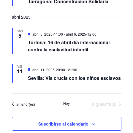
Tarragona: Concentración Solidaria
abril 2025
SÁB
Destacado
abril 5, 2025-11:00
-
abril 6, 2025-12:00
5
Tortosa: 16 de abril día internacional
contra la esclavitud infantil
VIE
Destacado
abril 11, 2025-20:00
-
21:30
11
Sevilla: Vía crucis con los niños esclavos
Eventos
Hoy
siguiente(s)
Eventos
anterior(es)
Suscribirse al calendario