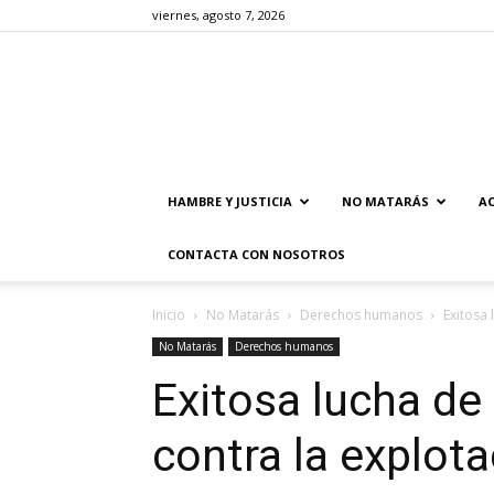
viernes, agosto 7, 2026
HAMBRE Y JUSTICIA
NO MATARÁS
AC
CONTACTA CON NOSOTROS
Inicio
No Matarás
Derechos humanos
Exitosa 
No Matarás
Derechos humanos
Exitosa lucha de 
contra la explota