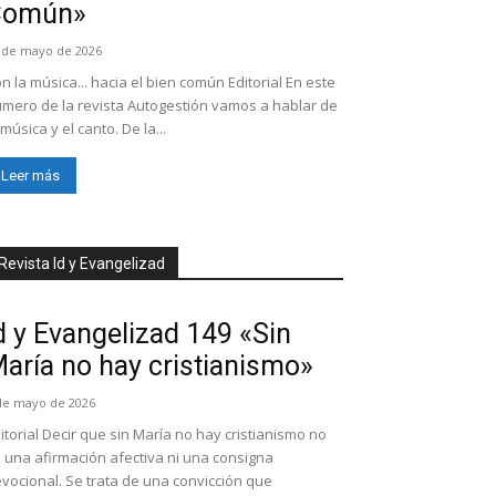
Común»
 de mayo de 2026
n la música... hacia el bien común Editorial En este
mero de la revista Autogestión vamos a hablar de
 música y el canto. De la...
Leer más
Revista Id y Evangelizad
d y Evangelizad 149 «Sin
aría no hay cristianismo»
de mayo de 2026
itorial Decir que sin María no hay cristianismo no
 una afirmación afectiva ni una consigna
vocional. Se trata de una convicción que