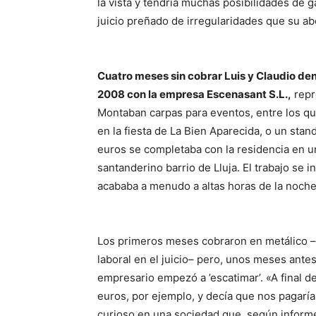
la vista y tendría muchas posibilidades de 
juicio preñado de irregularidades que su a
Cuatro meses sin cobrar Luis y Claudio de
2008 con
la empresa Escenasant S.L
.,
repr
Montaban carpas para eventos, entre los qu
en la fiesta de
La Bien Aparecida
, o un stan
euros se completaba con la residencia en un
santanderino barrio de Lluja. El trabajo se 
acababa a menudo a altas horas de la noche
Los primeros meses cobraron en metálico –cu
laboral en el juicio– pero, unos meses antes
empresario empezó a ’escatimar’. «A final 
euros, por ejemplo, y decía que nos pagaría
curioso en una sociedad que, según informes