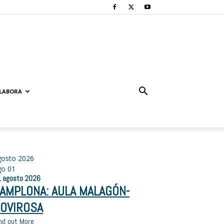
LABORA
gosto 2026
go
01
1
agosto
2026
AMPLONA: AULA MALAGÓN-
OVIROSA
nd out More