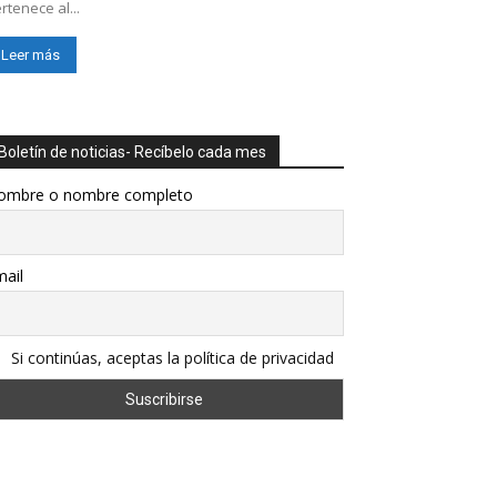
rtenece al...
Leer más
Boletín de noticias- Recíbelo cada mes
ombre o nombre completo
ail
Si continúas, aceptas la política de privacidad