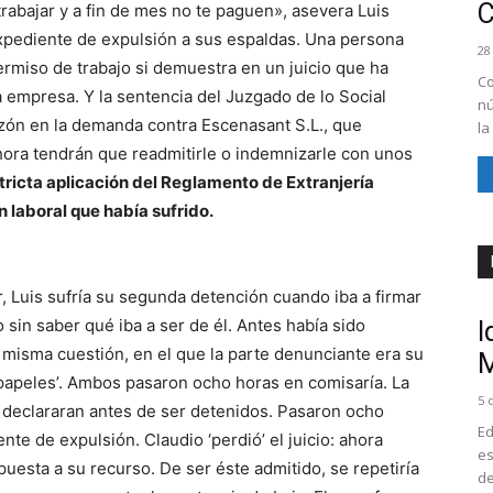
rabajar y a fin de mes no te paguen», asevera Luis
xpediente de expulsión a sus espaldas. Una persona
28
ermiso de trabajo si demuestra en un juicio que ha
Co
 empresa. Y la sentencia del Juzgado de lo Social
nú
zón en la demanda contra Escenasant S.L., que
la
ora tendrán que readmitirle o indemnizarle con unos
estricta aplicación del Reglamento de Extranjería
n laboral que había sufrido.
r, Luis sufría su segunda detención cuando iba a firmar
 sin saber qué iba a ser de él. Antes había sido
I
la misma cuestión, en el que la parte denunciante era su
M
papeles’. Ambos pasaron ocho horas en comisaría. La
5 
 declararan antes de ser detenidos. Pasaron ocho
Ed
nte de expulsión. Claudio ‘perdió’ el juicio: ahora
es
uesta a su recurso. De ser éste admitido, se repetiría
de