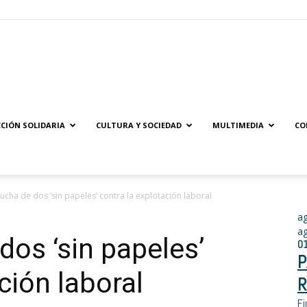
Solidaridad.net
CIÓN SOLIDARIA
CULTURA Y SOCIEDAD
MULTIMEDIA
CO
lucha de dos ‘sin papeles’ contra la explotación laboral
a
a
dos ‘sin papeles’
0
P
ción laboral
R
Fi