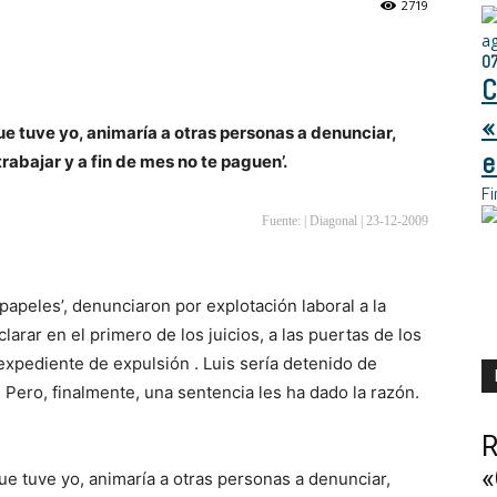
2719
a
0
C
«
ue tuve yo, animaría a otras personas a denunciar,
e
rabajar y a fin de mes no te paguen’.
Fi
Fuente: | Diagonal | 23-12-2009
 papeles’, denunciaron por explotación laboral a
la
larar en el primero de los juicios, a las puertas de los
expediente de expulsión . Luis sería detenido de
 Pero, finalmente, una sentencia les ha dado la razón.
R
«
ue tuve yo, animaría a otras personas a denunciar,