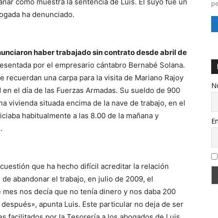
ganar como muestra la sentencia de Luis. El suyo fue un
pe
bogada ha denunciado.
nunciaron haber trabajado sin contrato desde abril de
esentada por el empresario cántabro Bernabé Solana.
e recuerdan una carpa para la visita de Mariano Rajoy
N
d en el día de las Fuerzas Armadas. Su sueldo de 900
a vivienda situada encima de la nave de trabajo, en el
iniciaba habitualmente a las 8.00 de la mañana y
Em
.
estión que ha hecho difícil acreditar la relación
 de abandonar el trabajo, en julio de 2009, el
de mes nos decía que no tenía dinero y nos daba 200
 después», apunta Luis. Este particular no deja de ser
 facilitados por la Tesorería a los abogados de Luis,