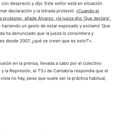
 con desprecio y dijo ’Este señor está en situación
omar declaración y la letrada protestó.
«Cuando el
 protesta», añade Álvarez, «la jueza dijo ’Que declare’.
s haciendo un gesto de estar esposado y exclamó ’Que
rada ha denunciado que la jueza lo consintiera y
es desde 2007, ¿qué se creen que es esto?’».
sión en la prensa, llevada a cabo por el colectivo
o y la Represión, el TSJ de Cantabria respondía que el
vista no hay, pese que suele ser la práctica habitual,