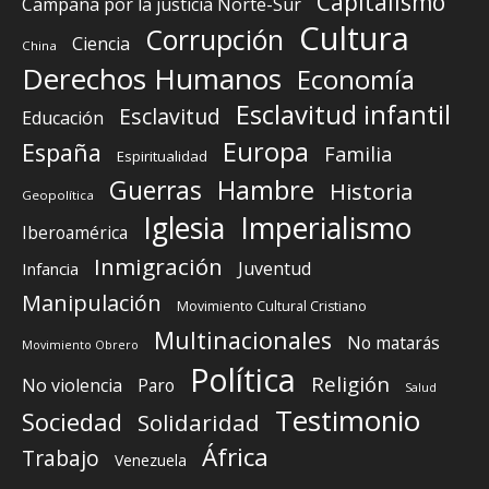
Capitalismo
Campaña por la justicia Norte-Sur
Cultura
Corrupción
Ciencia
China
Derechos Humanos
Economía
Esclavitud infantil
Esclavitud
Educación
Europa
España
Familia
Espiritualidad
Guerras
Hambre
Historia
Geopolítica
Iglesia
Imperialismo
Iberoamérica
Inmigración
Juventud
Infancia
Manipulación
Movimiento Cultural Cristiano
Multinacionales
No matarás
Movimiento Obrero
Política
Religión
No violencia
Paro
Salud
Testimonio
Sociedad
Solidaridad
África
Trabajo
Venezuela