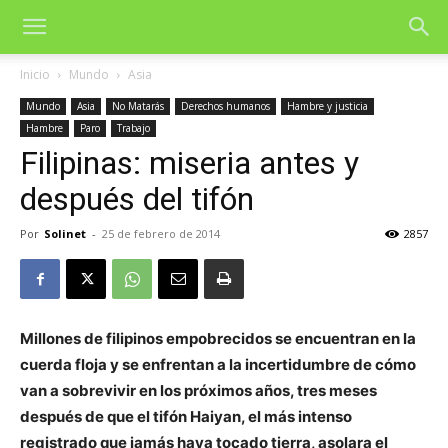
Inicio
Mundo
Asia
Mundo
Asia
No Matarás
Derechos humanos
Hambre y justicia
Hambre
Paro
Trabajo
Filipinas: miseria antes y
después del tifón
Por
Solinet
-
25 de febrero de 2014
2857
Millones de filipinos empobrecidos se encuentran en la
cuerda floja y se enfrentan a la incertidumbre de cómo
van a sobrevivir en los próximos años, tres meses
después de que el tifón Haiyan, el más intenso
registrado que jamás haya tocado tierra, asolara el